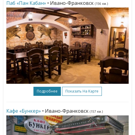
Паб «Пан Кабан»
• Ивано-Франковск
(156 км.)
Подробнее
Показать На Карте
Кафе «Бункер»
• Ивано-Франковск
(157 км.)