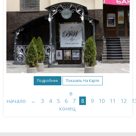
Подробнее
Показать На Карте
в
начало
←
3
4
5
6
7
8
9
10
11
12
1
конец