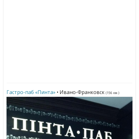
Гастро-паб «Пинта»
• Ивано-Франковск
(156 км.)