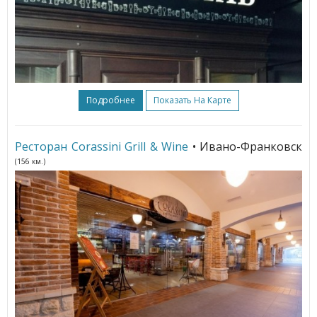
Подробнее
Показать На Карте
Ресторан Corassini Grill & Wine
• Ивано-Франковск
(156 км.)