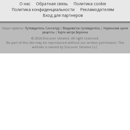
О нас
Обратная связь
Политика cookie
Политика конфиденциальности
Рекламодателям
Вход для партнеров
Наши проекты:
Путеводитель Сингапур
|
Владивосток путеводитель
|
Украинская кухня
рецепты
|
Карта метро Берлина
© 2026 Discover Ukraine. All right reserved.
No part of this site may be reproduced without our written permission. The
website is owned by Discover Ukraine LLC.