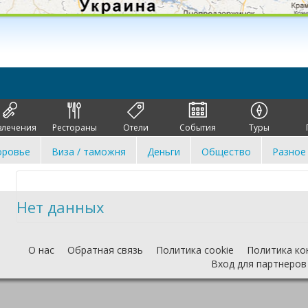
влечения
Рестораны
Отели
События
Туры
оровье
Виза / таможня
Деньги
Общество
Разное
Нет данных
О нас
Обратная связь
Политика cookie
Политика ко
Вход для партнеров