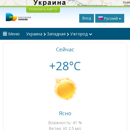
ПОКАЗАТЬ КАРТУ
Вход
Русский
Меню
Украина
Западная
Ужгород
Сейчас
+28°C
Ясно
Влажность: 41 %
Ветер: Ю 2.5 м/с