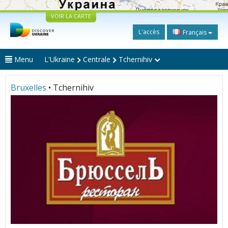
VOIR LA CARTE
L'accès
Français
Menu
L'Ukraine
Centrale
Tchernihiv
Bruxelles
• Tchernihiv