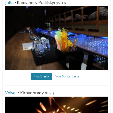
JаRа
• Kamianets-Podilskyï
(458 km.)
Plus D'info
Voir Sur La Carte
Velvet
• Kirovohrad
(339 km.)