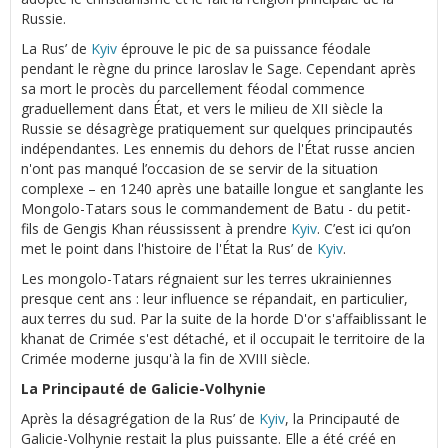
Russie.
La Rus’ de
Kyiv
éprouve le pic de sa puissance féodale
pendant le règne du prince Iaroslav le Sage. Cependant après
sa mort le procès du parcellement féodal commence
graduellement dans État, et vers le milieu de XII siècle la
Russie se désagrège pratiquement sur quelques principautés
indépendantes. Les ennemis du dehors de l'État russe ancien
n'ont pas manqué l’occasion de se servir de la situation
complexe – en 1240 après une bataille longue et sanglante les
Mongolo-Tatars sous le commandement de Batu - du petit-
fils de Gengis Khan réussissent à prendre
Kyiv
. C’est ici qu’on
met le point dans l'histoire de l'État la Rus’ de
Kyiv
.
Les mongolo-Tatars régnaient sur les terres ukrainiennes
presque cent ans : leur influence se répandait, en particulier,
aux terres du sud. Par la suite de la horde D'or s'affaiblissant le
khanat de Crimée s'est détaché, et il occupait le territoire de la
Crimée moderne jusqu'à la fin de XVIII siècle.
La Principauté de Galicie-Volhynie
Après la désagrégation de la Rus’ de
Kyiv
, la Principauté de
Galicie-Volhynie restait la plus puissante. Elle a été créé en