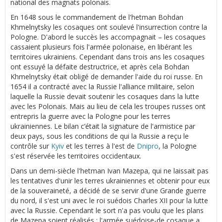
national des magnats polonais.
En 1648 sous le commandement de l'hetman Bohdan
Khmelnytsky les cosaques ont soulevé l'insurrection contre la
Pologne. D'abord le succès les accompagnait – les cosaques
cassaient plusieurs fois l'armée polonaise, en libérant les
territoires ukrainiens. Cependant dans trois ans les cosaques
ont essuyé la défaite destructrice, et après cela Bohdan
Khmelnytsky était obligé de demander l'aide du roi russe. En
1654 il a contracté avec la Russie l'alliance militaire, selon
laquelle la Russie devait soutenir les cosaques dans la lutte
avec les Polonais. Mais au lieu de cela les troupes russes ont
entrepris la guerre avec la Pologne pour les terres
ukrainiennes. Le bilan c’était la signature de l'armistice par
deux pays, sous les conditions de qui la Russie a reçu le
contrôle sur
Kyiv
et les terres à l'est de
Dnipro
, la Pologne
s'est réservée les territoires occidentaux.
Dans un demi-siècle l'hetman Ivan Mazepa, qui ne laissait pas
les tentatives d'unir les terres ukrainiennes et obtenir pour eux
de la souveraineté, a décidé de se servir d'une Grande guerre
du nord, il s'est uni avec le roi suédois Charles XII pour la lutte
avec la Russie. Cependant le sort n'a pas voulu que les plans
de Mazepa soient réalisés : l'armée suédoise-de cosaque a