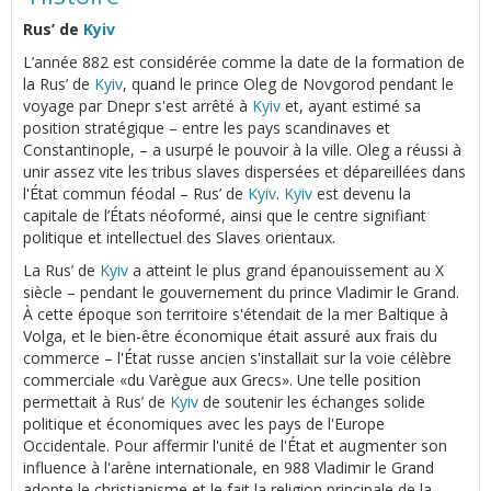
Rus’ de
Kyiv
L’année 882 est considérée comme la date de la formation de
la Rus’ de
Kyiv
, quand le prince Oleg de Novgorod pendant le
voyage par Dnepr s'est arrêté à
Kyiv
et, ayant estimé sa
position stratégique – entre les pays scandinaves et
Constantinople, – a usurpé le pouvoir à la ville. Oleg a réussi à
unir assez vite les tribus slaves dispersées et dépareillées dans
l'État commun féodal – Rus’ de
Kyiv
.
Kyiv
est devenu la
capitale de l’États néoformé, ainsi que le centre signifiant
politique et intellectuel des Slaves orientaux.
La Rus’ de
Kyiv
a atteint le plus grand épanouissement au Х
siècle – pendant le gouvernement du prince Vladimir le Grand.
À cette époque son territoire s'étendait de la mer Baltique à
Volga, et le bien-être économique était assuré aux frais du
commerce – l'État russe ancien s'installait sur la voie célèbre
commerciale «du Varègue aux Grecs». Une telle position
permettait à Rus’ de
Kyiv
de soutenir les échanges solide
politique et économiques avec les pays de l'Europe
Occidentale. Pour affermir l'unité de l'État et augmenter son
influence à l'arène internationale, en 988 Vladimir le Grand
adopte le christianisme et le fait la religion principale de la