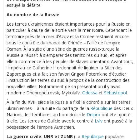
essuyé la défaite.
Au nombre de la Russie
Les terres ukrainiennes étaient importantes pour la Russie en
particulier à cause de la sortie vers la mer Noire. Cependant le
territoire près de la mer d’Azov et la Crimée restaient encore
sous le contrôle du khanat de Crimée – l'allié de l'empire
Osman. À la suite d'une série de guerres russe-turque la
Russie a réussit à s'emparer des territoires du sud, et après
elle a commencé à les peupler de Slaves orientaux. Avant tout,
l'impératrice Catherine II ordonnait de liquider la Sitch des
Zaporogues et a fait son favori Grigori Potemkine d'étudier
l'instruction les terres du sud à propos de la construction des
nouvelles villes. Notamment de sa présentation il y avait
moderne Dnepropetrovsk, Mykolaïv,
Odessa
et
Sébastopol
.
À la fin du XVIII siècle la Russie a fixé le contrôle sur les terres
ukrainiennes – à la suite du partage de la
République
des Deux
Nations, les territoires au bord droit de
Dnipro
ont été ajouté
à elle. Les terres de Galicie avec le centre à
Lviv
ont passé à la
possession de l'empire Autrichien.
La guerre civile. UNR et ZUNR
(La
République
populaire