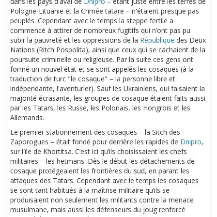
dans les pays d'aval de
Dnipro
– étant juste entre les terres de
Pologne-Lituanie et la Crimée tatare – n'étaient presque pas
peuplés. Cependant avec le temps la steppe fertile a
commencé à attirer de nombreux fugitifs qui n’ont pas pu
subir la pauvreté et les oppressions de la
République
des Deux
Nations (Ritch Pospolita), ainsi que ceux qui se cachaient de la
poursuite criminelle ou religieuse. Par la suite ces gens ont
formé un nouvel état et se sont appelés les cosaques (à la
traduction de turc "le cosaque" – la personne libre et
indépendante, l'aventurier). Sauf les Ukrainiens, qui faisaient la
majorité écrasante, les groupes de cosaque étaient faits aussi
par les Tatars, les Russe, les Polonais, les Hongrois et les
Allemands.
Le premier stationnement des cosaques – la Sitch des
Zaporogues – était fondé pour derrière les rapides de
Dnipro
,
sur l'île de Khortitsa. C’est ici qu’ils choisissaient les chefs
militaires – les hetmans. Dès le début les détachements de
cosaque protégeaient les frontières du sud, en parant les
attaques des Tatars. Cependant avec le temps les cosaques
se sont tant habitués à la maîtrise militaire qu’ils se
produisaient non seulement les militants contre la menace
musulmane, mais aussi les défenseurs du joug renforcé