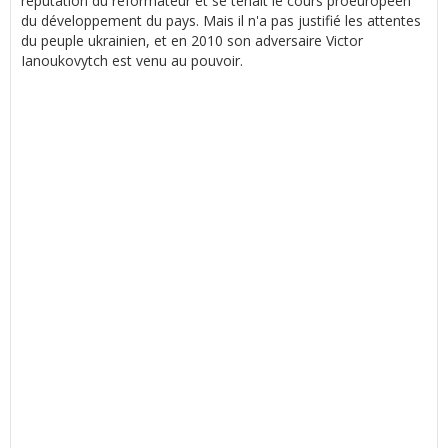
réputation du réformateur et se tenait le cours proeuropéen
du développement du pays. Mais il n'a pas justifié les attentes
du peuple ukrainien, et en 2010 son adversaire Victor
Ianoukovytch est venu au pouvoir.