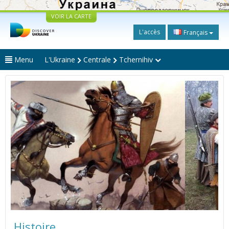
VOIR LA CARTE
L'accès
Français
Menu
L'Ukraine
Centrale
Tchernihiv
Histoire