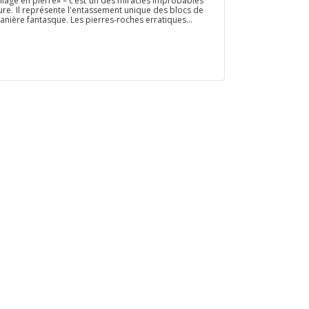
llage en pierre» – c’est un des miracles improbables
ture. Il représente l'entassement unique des blocs de
anière fantasque. Les pierres-roches erratiques...