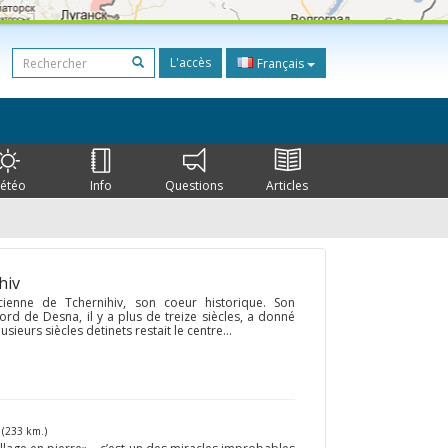
L'accès
Français
étéo
Info
Questions
Articles
hiv
ncienne de Tchernihiv, son coeur historique. Son
ord de Desna, il y a plus de treize siècles, a donné
usieurs siècles detinets restait le centre...
r
(233 km.)