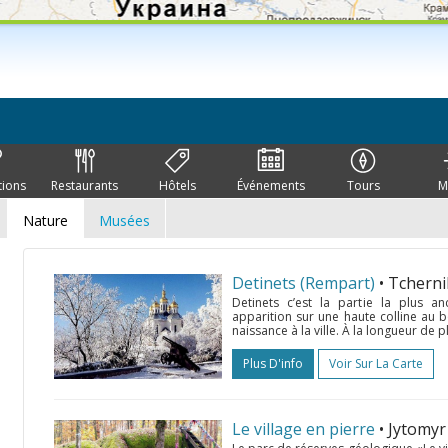
tions
Restaurants
Hôtels
Événements
Tours
M
Nature
Musées
Detinets (Rempart)
• Tcherni
Detinets c’est la partie la plus a
apparition sur une haute colline au b
naissance à la ville. À la longueur de pl
Plus D'info
Voir Sur La Carte
Le village en pierre
• Jytomy