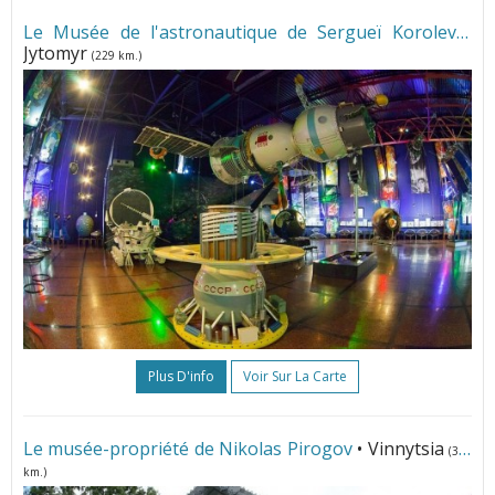
Le Musée de l'astronautique de Sergueï Korolev
•
Jytomyr
(229 km.)
Plus D'info
Voir Sur La Carte
Le musée-propriété de Nikolas Pirogov
• Vinnytsia
(326
km.)