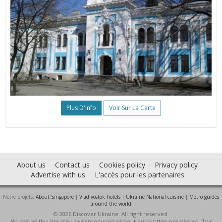
Plus D'info
Voir Sur La Carte
About us
Contact us
Cookies policy
Privacy policy
Advertise with us
L'accès pour les partenaires
Notre projets:
About Singapore
|
Vladivostok hotels
|
Ukraine National cuisine
|
Metro guides
around the world
© 2026 Discover Ukraine. All right reserved.
No part of this site may be reproduced without our written permission. The