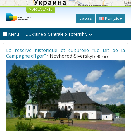
VOIR LA CARTE
L'accès
Français
Menu
L'Ukraine
Centrale
Tchernihiv
La réserve historique et culturelle "Le Dit de la
Campagne d'Igor"
• Novhorod-Siverskyï
(148 km.)