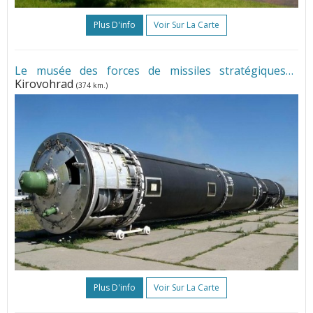
Plus D'info
Voir Sur La Carte
Le musée des forces de missiles stratégiques
•
Kirovohrad
(374 km.)
Plus D'info
Voir Sur La Carte