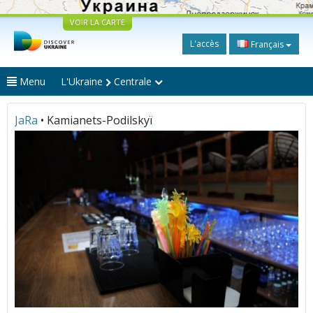
VOIR LA CARTE
L'accès
Français
Menu
L'Ukraine
Centrale
JаRа
• Kamianets-Podilskyï