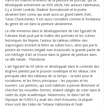
Parmi les maîtres éminents de la peinture de portrait, qui se
développait activement au XVIII siècle, tels auteurs talentueux,
il y a Dmitri Levitski, Vladimir Borovikovski et le poète
ukrainien bien connu qui avait aussi un grand talent d'art,
Taras Chevtchenko. Il est aussi considéré comme le fondateur
du genre de vie dans la peinture ukrainienne.
Le rôle immense dans le développement de l'art figuratif de
l'Ukraine était joué par le maître des portraits et les scènes
historiques Ilia Repine, l'auteur du tableau célèbre «les
Zaporogues écrivent la lettre au sultan turc», ainsi que par le
peintre de marines inégalé Ivan Aïvazovski, la grande partie de
son héritage d'art se trouve dans la galerie de peinture dans
sa ville natale - Théodosie.
L'art figuratif du XX siècle se développait dans le contexte des
dogmes plantés par le pouvoir soviétique et les idéaux. Une
principale idée des tableaux de ce temps – la lutte pour le
socialisme, et les héros principaux – les paysans et les
ouvriers. Les peintres, qui sont habitués à penser librement et
chercher les nouvelles formes, étaient obligés de créer dans le
cadre du style académique. Néanmoins, et dans l'art de
l'époque de l'URSS il y avait des chef-d'oeuvres, la plupart
d'eux sont des toiles de Tetiana Yablonska et Fedir