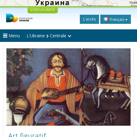
VOIR LA CARTE
L'accès
Français
Menu
L'Ukraine
Centrale
Art figuratif