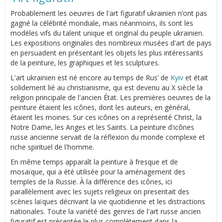
Probablement les oeuvres de l'art figuratif ukrainien n’ont pas
gagné la célébrité mondiale, mais néanmoins, ils sont les
modèles vifs du talent unique et original du peuple ukrainien.
Les expositions originales des nombreux musées d'art de pays
en persuadent en présentant les objets les plus intéressants
de la peinture, les graphiques et les sculptures.
L'art ukrainien est né encore au temps de Rus’ de
Kyiv
et était
solidement lié au christianisme, qui est devenu au Х siècle la
religion principale de l'ancien État. Les premières oeuvres de la
peinture étaient les icônes, dont les auteurs, en général,
étaient les moines. Sur ces icônes on a représenté Christ, la
Notre Dame, les Anges et les Saints. La peinture d'icônes
russe ancienne servait de la réflexion du monde complexe et
riche spirituel de l'homme.
En même temps apparaît la peinture à fresque et de
mosaïque, qui a été utilisée pour la aménagement des
temples de la Russie. À la différence des icônes, ici
parallèlement avec les sujets religieux on presentait des
scènes laïques décrivant la vie quotidienne et les distractions
nationales. Toute la variété des genres de l'art russe ancien
figuratif est présentée le plus complètement dans la