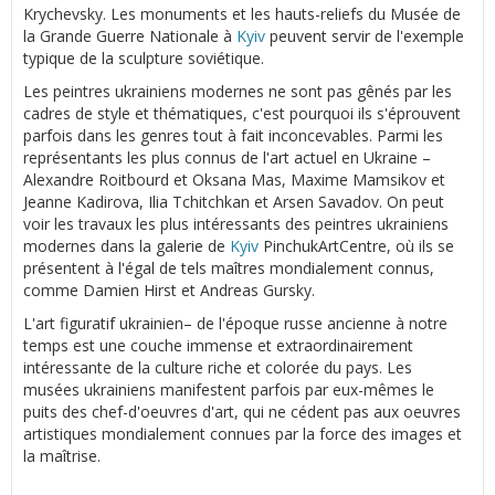
Krychevsky. Les monuments et les hauts-reliefs du Musée de
la Grande Guerre Nationale à
Kyiv
peuvent servir de l'exemple
typique de la sculpture soviétique.
Les peintres ukrainiens modernes ne sont pas gênés par les
cadres de style et thématiques, c'est pourquoi ils s'éprouvent
parfois dans les genres tout à fait inconcevables. Parmi les
représentants les plus connus de l'art actuel en Ukraine –
Alexandre Roitbourd et Oksana Mas, Maxime Mamsikov et
Jeanne Kadirova, Ilia Tchitchkan et Arsen Savadov. On peut
voir les travaux les plus intéressants des peintres ukrainiens
modernes dans la galerie de
Kyiv
PinchukArtCentre, où ils se
présentent à l'égal de tels maîtres mondialement connus,
comme Damien Hirst et Andreas Gursky.
L'art figuratif ukrainien– de l'époque russe ancienne à notre
temps est une couche immense et extraordinairement
intéressante de la culture riche et colorée du pays. Les
musées ukrainiens manifestent parfois par eux-mêmes le
puits des chef-d'oeuvres d'art, qui ne cédent pas aux oeuvres
artistiques mondialement connues par la force des images et
la maîtrise.