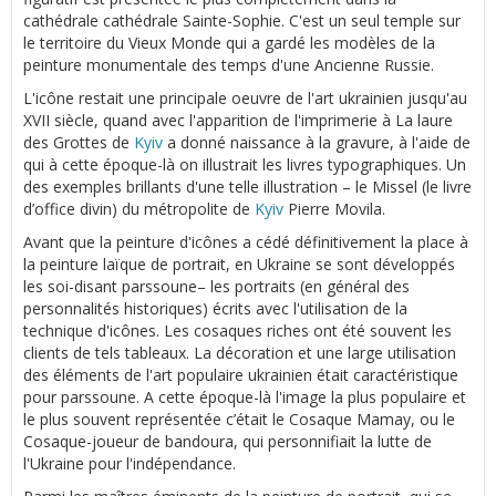
cathédrale cathédrale Sainte-Sophie. C'est un seul temple sur
le territoire du Vieux Monde qui a gardé les modèles de la
peinture monumentale des temps d'une Ancienne Russie.
L'icône restait une principale oeuvre de l'art ukrainien jusqu'au
XVII siècle, quand avec l'apparition de l'imprimerie à La laure
des Grottes de
Kyiv
a donné naissance à la gravure, à l'aide de
qui à cette époque-là on illustrait les livres typographiques. Un
des exemples brillants d'une telle illustration – le Missel (le livre
d’office divin) du métropolite de
Kyiv
Pierre Movila.
Avant que la peinture d'icônes a cédé définitivement la place à
la peinture laïque de portrait, en Ukraine se sont développés
les soi-disant parssoune– les portraits (en général des
personnalités historiques) écrits avec l'utilisation de la
technique d'icônes. Les cosaques riches ont été souvent les
clients de tels tableaux. La décoration et une large utilisation
des éléments de l'art populaire ukrainien était caractéristique
pour parssoune. A cette époque-là l'image la plus populaire et
le plus souvent représentée c’était le Cosaque Mamay, ou le
Cosaque-joueur de bandoura, qui personnifiait la lutte de
l'Ukraine pour l'indépendance.