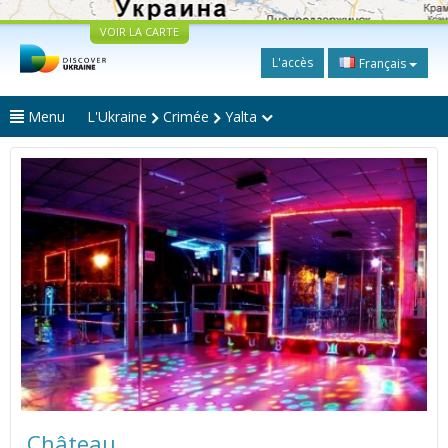
VOIR LA CARTE
L'accès
Français
Menu
L'Ukraine
Crimée
Yalta
Château