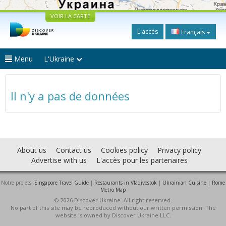
VOIR LA CARTE
L'accès
Français
Menu
L'Ukraine
Il n'y a pas de données
About us
Contact us
Cookies policy
Privacy policy
Advertise with us
L'accès pour les partenaires
Notre projets:
Singapore Travel Guide
|
Restaurants in Vladivostok
|
Ukrainian Cuisine
|
Rome
Metro Map
© 2026 Discover Ukraine. All right reserved.
No part of this site may be reproduced without our written permission. The
website is owned by Discover Ukraine LLC.