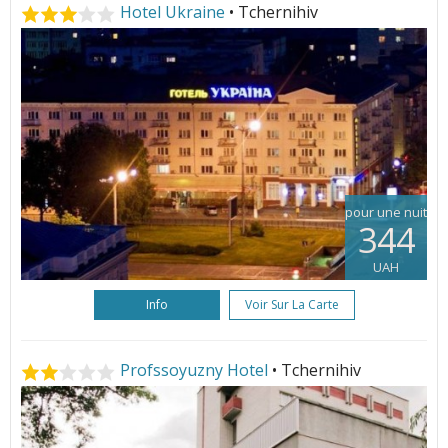
Hotel Ukraine
• Tchernihiv
pour une nuit
344
UAH
Info
Voir Sur La Carte
Profssoyuzny Hotel
• Tchernihiv