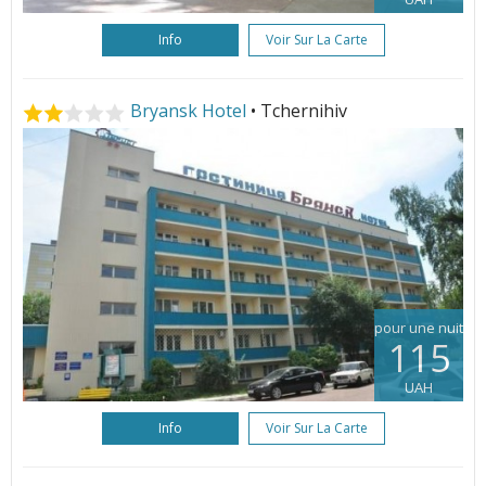
Info
Voir Sur La Carte
Bryansk Hotel
• Tchernihiv
pour une nuit
115
UAH
Info
Voir Sur La Carte