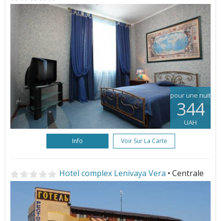
pour une nuit
344
UAH
Info
Voir Sur La Carte
Hotel complex Lenivaya Vera
• Centrale