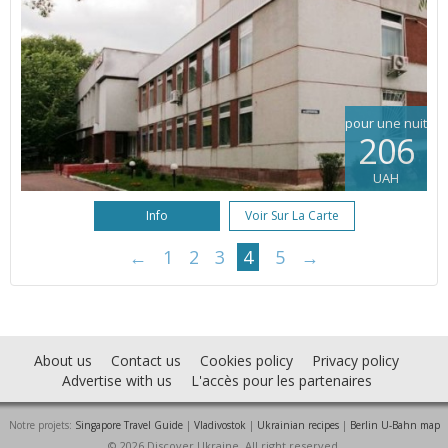
pour une nuit
206
UAH
Info
Voir Sur La Carte
←
1
2
3
4
5
→
About us
Contact us
Cookies policy
Privacy policy
Advertise with us
L'accès pour les partenaires
Notre projets:
Singapore Travel Guide
|
Vladivostok
|
Ukrainian recipes
|
Berlin U-Bahn map
© 2026 Discover Ukraine. All right reserved.