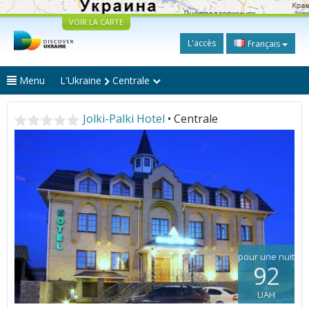
VOIR LA CARTE
L'accès
Français
Menu
L'Ukraine
Centrale
Jolki-Palki Hotel
• Centrale
pour une nuit
92
UAH