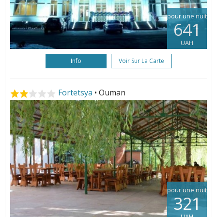
pour une nuit
641
UAH
Info
Voir Sur La Carte
Fortetsya
• Ouman
pour une nuit
321
UAH