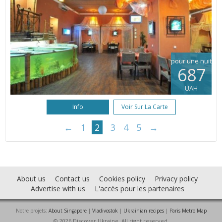
pour une nuit
687
UAH
Info
Voir Sur La Carte
←
1
2
3
4
5
→
About us
Contact us
Cookies policy
Privacy policy
Advertise with us
L'accès pour les partenaires
Notre projets:
About Singapore
|
Vladivostok
|
Ukrainian recipes
|
Paris Metro Map
© 2026 Discover Ukraine. All right reserved.