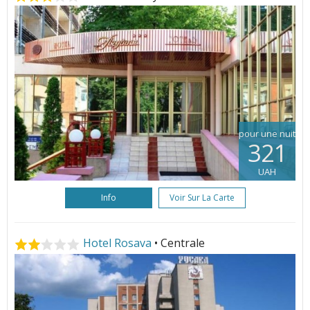
pour une nuit
321
UAH
Info
Voir Sur La Carte
Hotel Rosava
• Centrale