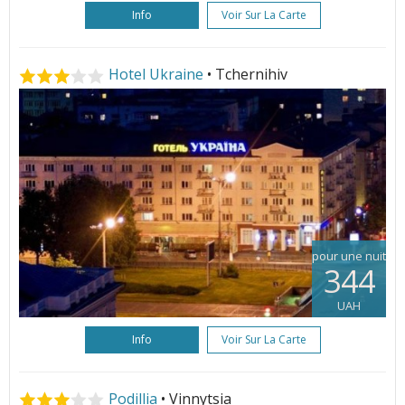
Info
Voir Sur La Carte
Hotel Ukraine
• Tchernihiv
pour une nuit
344
UAH
Info
Voir Sur La Carte
Podillia
• Vinnytsia