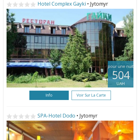
Hotel Complex Gayki
• Jytomyr
pour une nuit
504
UAH
Info
Voir Sur La Carte
SPA-Hotel Dodo
• Jytomyr