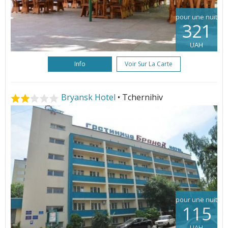
pour une nuit
321
UAH
Info
Voir Sur La Carte
Bryansk Hotel
• Tchernihiv
pour une nuit
115
UAH