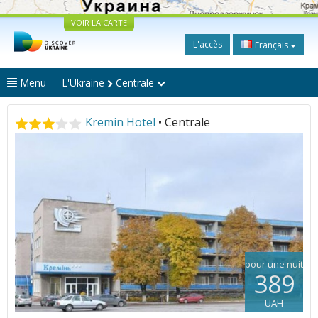
VOIR LA CARTE
L'accès
Français
Menu
L'Ukraine
Centrale
Kremin Hotel
• Centrale
pour une nuit
389
UAH