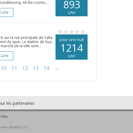
893
nditioning. All the rooms...
 Carte
UAH
 sur la rue principale de Yalta
pour une nuit
ied du quai. La station de bus,
1214
arché de la ville sont...
 Carte
UAH
10
11
12
13
14
→
ur les partenaires
o Map
cover Ukraine LLC.