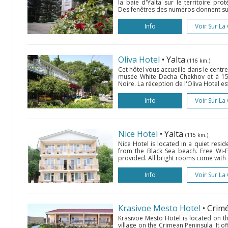
la baie d'Yalta sur le territoire pr
Des fenêtres des numéros donnent sur
Info
Voir Sur La
Oliva Hotel
• Yalta
(116 km.)
Cet hôtel vous accueille dans le centre
musée White Dacha Chekhov et à 15
Noire. La réception de l'Oliva Hotel es
Info
Voir Sur La
Nice Hotel
• Yalta
(115 km.)
Nice Hotel is located in a quiet resid
from the Black Sea beach. Free Wi-F
provided. All bright rooms come with a 
Info
Voir Sur La
Krasivoe Mesto Hotel
• Crim
Krasivoe Mesto Hotel is located on 
village on the Crimean Peninsula. It of