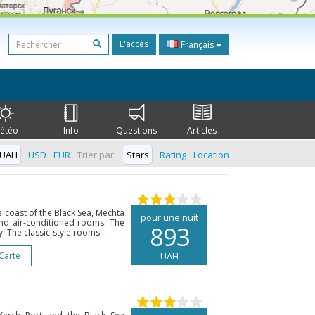
L'accès
Français
étéo
Info
Questions
Articles
UAH
USD
EUR
Trier par:
Stars
Rating
Location
e coast of the Black Sea, Mechta
pour une nuit
and air-conditioned rooms. The
893
. The classic-style rooms...
 Carte
UAH