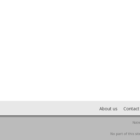
About us
Contact
Notre
No part of this s