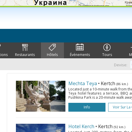
tions
Restaurants
Hôtels
Événements
Tours
M
Devise:
Mechta Teya
• Kertch
(86 km.)
Located just a 10-minute walk from th
Teya hotel features a terrace, BBQ 
Pushkina Park is a 20-minute walk away
Info
Voir Sur La
Hotel Kerch
• Kertch
(92 km.)