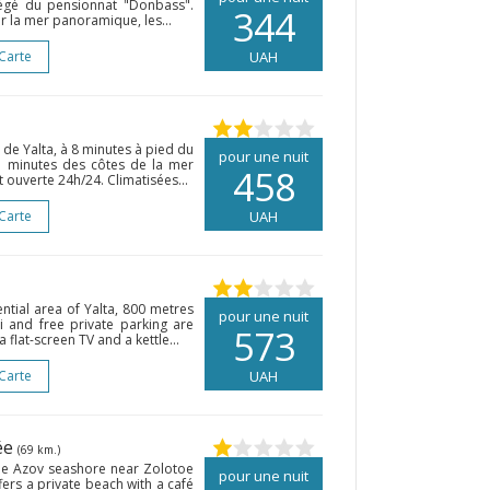
otégé du pensionnat "Donbass".
344
 la mer panoramique, les...
 Carte
UAH
 de Yalta, à 8 minutes à pied du
pour une nuit
 minutes des côtes de la mer
458
t ouverte 24h/24. Climatisées...
 Carte
UAH
ential area of Yalta, 800 metres
pour une nuit
i and free private parking are
573
flat-screen TV and a kettle...
 Carte
UAH
ée
(69 km.)
the Azov seashore near Zolotoe
pour une nuit
fers a private beach with a café