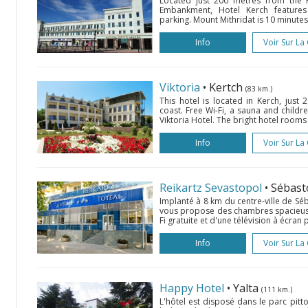
Located just 200 metres from the 
Embankment, Hotel Kerch features
parking. Mount Mithridat is 10 minutes'
Info
Voir Sur La
Viktoria
• Kertch
(83 km.)
This hotel is located in Kerch, just
coast. Free Wi-Fi, a sauna and childr
Viktoria Hotel. The bright hotel rooms 
Info
Voir Sur La
Reikartz Sevastopol
• Sébas
Implanté à 8 km du centre-ville de Sé
vous propose des chambres spacieus
Fi gratuite et d'une télévision à écran p
Info
Voir Sur La
Happy Hotel
• Yalta
(111 km.)
L'hôtel est disposé dans le parc pitt