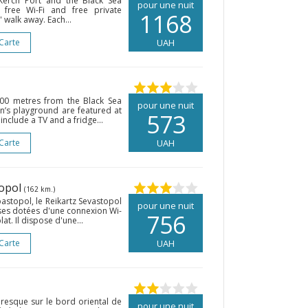
Kerch Port and the Black Sea
pour une nuit
 free Wi-Fi and free private
1168
 walk away. Each...
 Carte
UAH
 200 metres from the Black Sea
pour une nuit
en’s playground are featured at
573
include a TV and a fridge...
 Carte
UAH
topol
(162 km.)
bastopol, le Reikartz Sevastopol
pour une nuit
es dotées d'une connexion Wi-
756
lat. Il dispose d'une...
 Carte
UAH
oresque sur le bord oriental de
pour une nuit