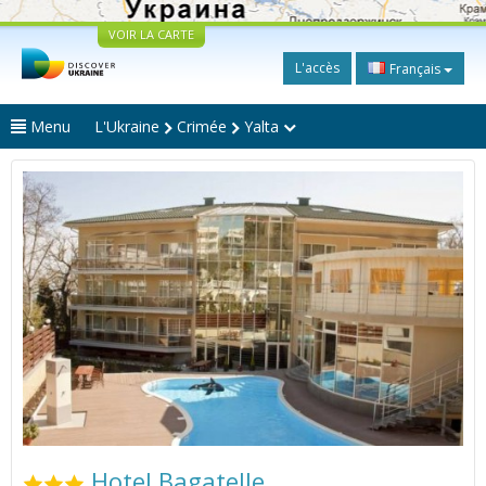
VOIR LA CARTE
L'accès
Français
Menu
L'Ukraine
Crimée
Yalta
Hotel Bagatelle