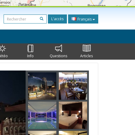
L'accès
Français
étéo
Info
Questions
Articles