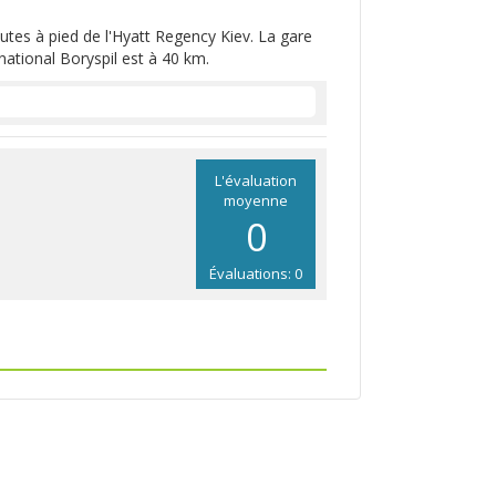
tes à pied de l'Hyatt Regency Kiev. La gare
rnational Boryspil est à 40 km.
L'évaluation
moyenne
0
Évaluations: 0