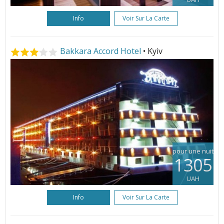
Info
Voir Sur La Carte
Bakkara Accord Hotel
• Kyiv
pour une nuit
1305
UAH
Info
Voir Sur La Carte