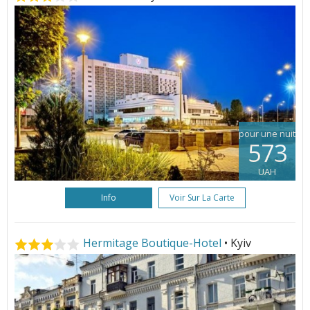
pour une nuit
573
UAH
Info
Voir Sur La Carte
Hermitage Boutique-Hotel
• Kyiv