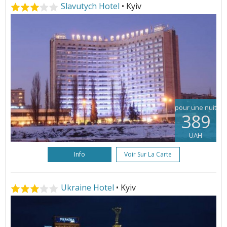
Slavutych Hotel
• Kyiv
pour une nuit
389
UAH
Info
Voir Sur La Carte
Ukraine Hotel
• Kyiv