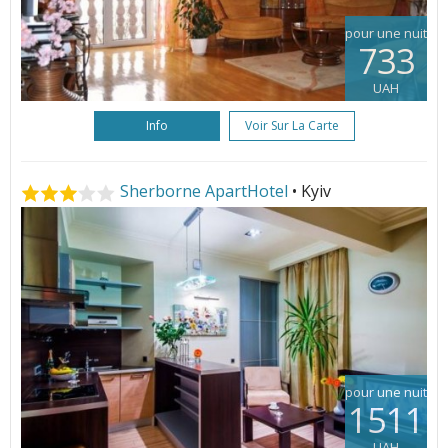
pour une nuit
733
UAH
Info
Voir Sur La Carte
Sherborne ApartHotel
• Kyiv
pour une nuit
1511
UAH