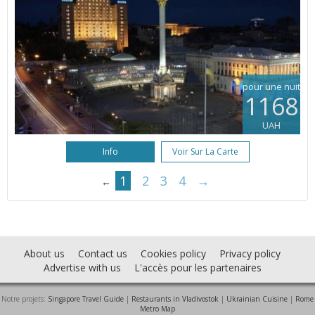
pour une nuit
1168
UAH
Info
Voir Sur La Carte
1
2
3
4
→
←
About us
Contact us
Cookies policy
Privacy policy
Advertise with us
L'accès pour les partenaires
Notre projets:
Singapore Travel Guide
|
Restaurants in Vladivostok
|
Ukrainian Cuisine
|
Rome
Metro Map