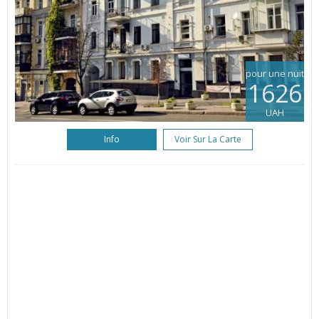
pour une nuit
1626
UAH
Info
Voir Sur La Carte