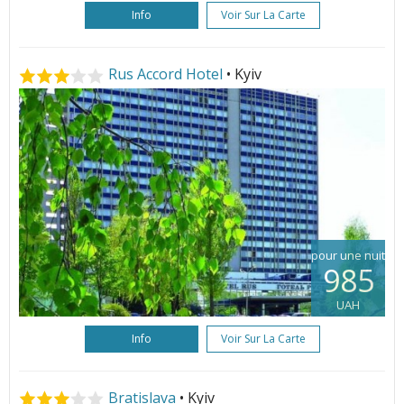
Info
Voir Sur La Carte
Rus Accord Hotel
• Kyiv
pour une nuit
985
UAH
Info
Voir Sur La Carte
Bratislava
• Kyiv