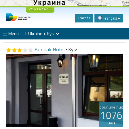
VOIR LA CARTE
L'accès
Français
Menu
L'Ukraine
Kyiv
Bontiak Hotel
• Kyiv
pour une nuit
1076
UAH