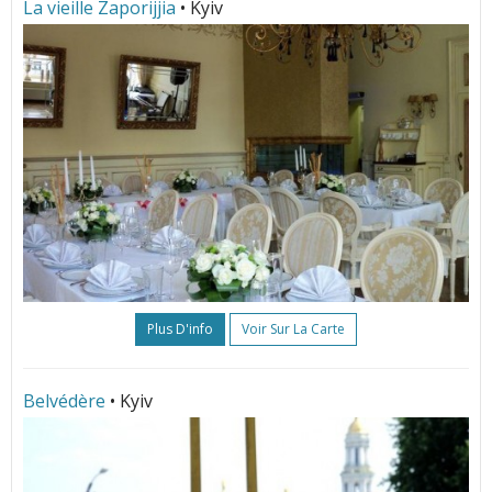
La vieille Zaporijjia
• Kyiv
Plus D'info
Voir Sur La Carte
Belvédère
• Kyiv