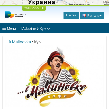
VOIR LA CARTE
L'accès
Français
Menu
L'Ukraine
Kyiv
… à Malinovka
• Kyiv