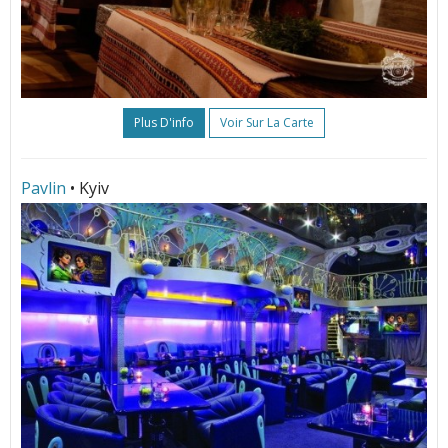
Plus D'info
Voir Sur La Carte
Pavlin
• Kyiv