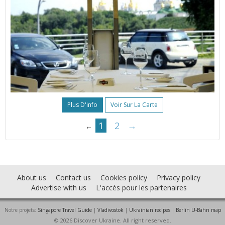
Plus D'info
Voir Sur La Carte
1
2
→
←
About us
Contact us
Cookies policy
Privacy policy
Advertise with us
L'accès pour les partenaires
Notre projets:
Singapore Travel Guide
|
Vladivostok
|
Ukrainian recipes
|
Berlin U-Bahn map
© 2026 Discover Ukraine. All right reserved.