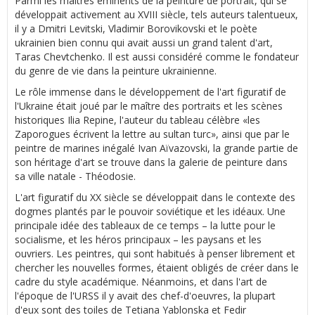
Parmi les maîtres éminents de la peinture de portrait, qui se
développait activement au XVIII siècle, tels auteurs talentueux,
il y a Dmitri Levitski, Vladimir Borovikovski et le poète
ukrainien bien connu qui avait aussi un grand talent d'art,
Taras Chevtchenko. Il est aussi considéré comme le fondateur
du genre de vie dans la peinture ukrainienne.
Le rôle immense dans le développement de l'art figuratif de
l'Ukraine était joué par le maître des portraits et les scènes
historiques Ilia Repine, l'auteur du tableau célèbre «les
Zaporogues écrivent la lettre au sultan turc», ainsi que par le
peintre de marines inégalé Ivan Aïvazovski, la grande partie de
son héritage d'art se trouve dans la galerie de peinture dans
sa ville natale - Théodosie.
L'art figuratif du XX siècle se développait dans le contexte des
dogmes plantés par le pouvoir soviétique et les idéaux. Une
principale idée des tableaux de ce temps – la lutte pour le
socialisme, et les héros principaux – les paysans et les
ouvriers. Les peintres, qui sont habitués à penser librement et
chercher les nouvelles formes, étaient obligés de créer dans le
cadre du style académique. Néanmoins, et dans l'art de
l'époque de l'URSS il y avait des chef-d'oeuvres, la plupart
d'eux sont des toiles de Tetiana Yablonska et Fedir