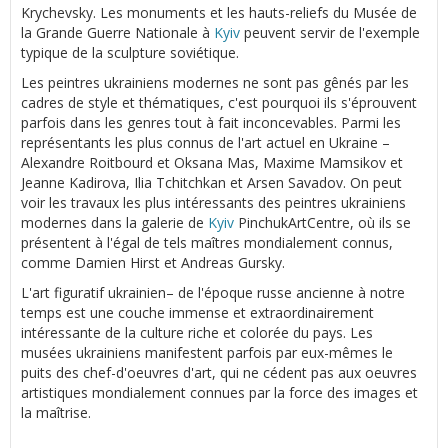
Krychevsky. Les monuments et les hauts-reliefs du Musée de
la Grande Guerre Nationale à
Kyiv
peuvent servir de l'exemple
typique de la sculpture soviétique.
Les peintres ukrainiens modernes ne sont pas gênés par les
cadres de style et thématiques, c'est pourquoi ils s'éprouvent
parfois dans les genres tout à fait inconcevables. Parmi les
représentants les plus connus de l'art actuel en Ukraine –
Alexandre Roitbourd et Oksana Mas, Maxime Mamsikov et
Jeanne Kadirova, Ilia Tchitchkan et Arsen Savadov. On peut
voir les travaux les plus intéressants des peintres ukrainiens
modernes dans la galerie de
Kyiv
PinchukArtCentre, où ils se
présentent à l'égal de tels maîtres mondialement connus,
comme Damien Hirst et Andreas Gursky.
L'art figuratif ukrainien– de l'époque russe ancienne à notre
temps est une couche immense et extraordinairement
intéressante de la culture riche et colorée du pays. Les
musées ukrainiens manifestent parfois par eux-mêmes le
puits des chef-d'oeuvres d'art, qui ne cédent pas aux oeuvres
artistiques mondialement connues par la force des images et
la maîtrise.