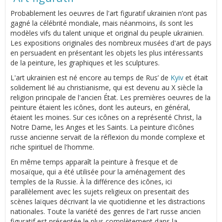
Probablement les oeuvres de l'art figuratif ukrainien n’ont pas
gagné la célébrité mondiale, mais néanmoins, ils sont les
modèles vifs du talent unique et original du peuple ukrainien.
Les expositions originales des nombreux musées d'art de pays
en persuadent en présentant les objets les plus intéressants
de la peinture, les graphiques et les sculptures.
L'art ukrainien est né encore au temps de Rus’ de
Kyiv
et était
solidement lié au christianisme, qui est devenu au Х siècle la
religion principale de l'ancien État. Les premières oeuvres de la
peinture étaient les icônes, dont les auteurs, en général,
étaient les moines. Sur ces icônes on a représenté Christ, la
Notre Dame, les Anges et les Saints. La peinture d'icônes
russe ancienne servait de la réflexion du monde complexe et
riche spirituel de l'homme.
En même temps apparaît la peinture à fresque et de
mosaïque, qui a été utilisée pour la aménagement des
temples de la Russie. À la différence des icônes, ici
parallèlement avec les sujets religieux on presentait des
scènes laïques décrivant la vie quotidienne et les distractions
nationales. Toute la variété des genres de l'art russe ancien
figuratif est présentée le plus complètement dans la