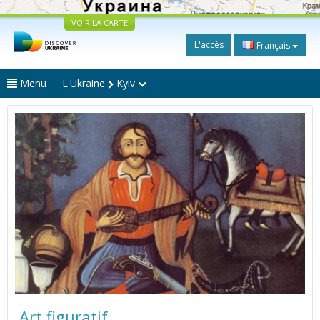
VOIR LA CARTE
L'accès
Français
Menu
L'Ukraine
Kyiv
Art figuratif