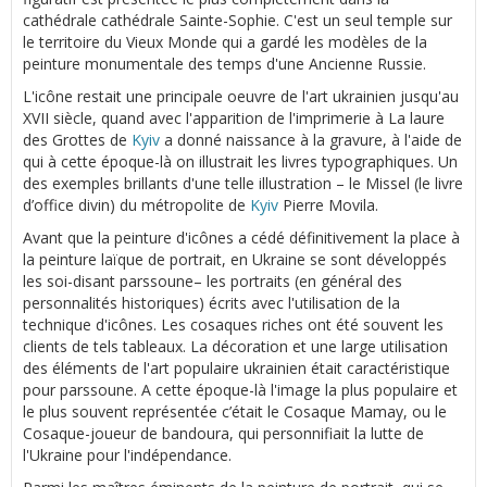
cathédrale cathédrale Sainte-Sophie. C'est un seul temple sur
le territoire du Vieux Monde qui a gardé les modèles de la
peinture monumentale des temps d'une Ancienne Russie.
L'icône restait une principale oeuvre de l'art ukrainien jusqu'au
XVII siècle, quand avec l'apparition de l'imprimerie à La laure
des Grottes de
Kyiv
a donné naissance à la gravure, à l'aide de
qui à cette époque-là on illustrait les livres typographiques. Un
des exemples brillants d'une telle illustration – le Missel (le livre
d’office divin) du métropolite de
Kyiv
Pierre Movila.
Avant que la peinture d'icônes a cédé définitivement la place à
la peinture laïque de portrait, en Ukraine se sont développés
les soi-disant parssoune– les portraits (en général des
personnalités historiques) écrits avec l'utilisation de la
technique d'icônes. Les cosaques riches ont été souvent les
clients de tels tableaux. La décoration et une large utilisation
des éléments de l'art populaire ukrainien était caractéristique
pour parssoune. A cette époque-là l'image la plus populaire et
le plus souvent représentée c’était le Cosaque Mamay, ou le
Cosaque-joueur de bandoura, qui personnifiait la lutte de
l'Ukraine pour l'indépendance.