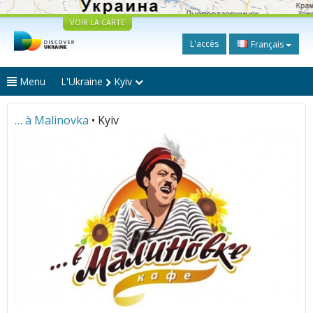
VOIR LA CARTE
L'accès
Français
Menu
L'Ukraine
Kyiv
… à Malinovka
• Kyiv