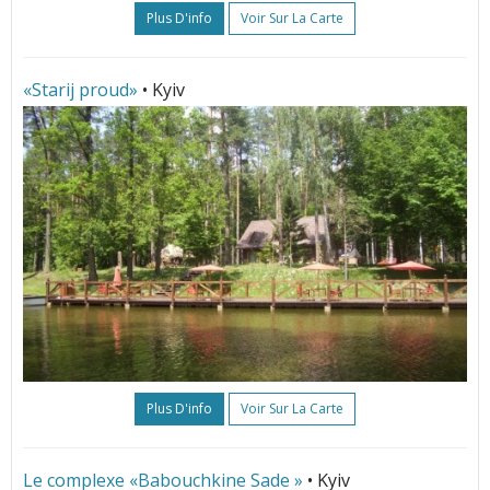
Plus D'info
Voir Sur La Carte
«Starij proud»
• Kyiv
Plus D'info
Voir Sur La Carte
Le complexe «Babouchkine Sade »
• Kyiv