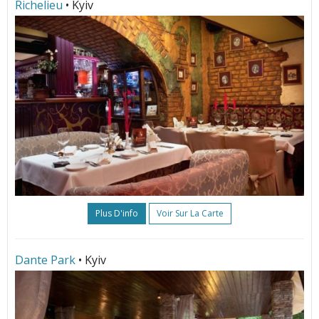
Richelieu
• Kyiv
Plus D'info
Voir Sur La Carte
Dante Park
• Kyiv