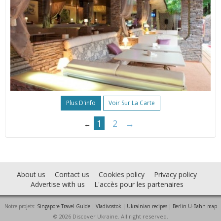
Plus D'info
Voir Sur La Carte
1
2
→
←
About us
Contact us
Cookies policy
Privacy policy
Advertise with us
L'accès pour les partenaires
Notre projets:
Singapore Travel Guide
|
Vladivostok
|
Ukrainian recipes
|
Berlin U-Bahn map
© 2026 Discover Ukraine. All right reserved.