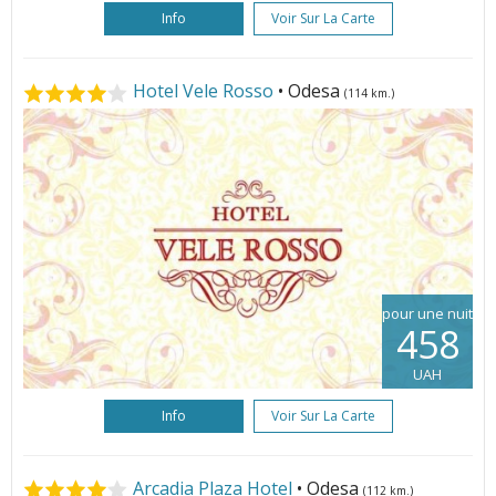
Info
Voir Sur La Carte
Hotel Vele Rosso
• Odesa
(114 km.)
pour une nuit
458
UAH
Info
Voir Sur La Carte
Arcadia Plaza Hotel
• Odesa
(112 km.)