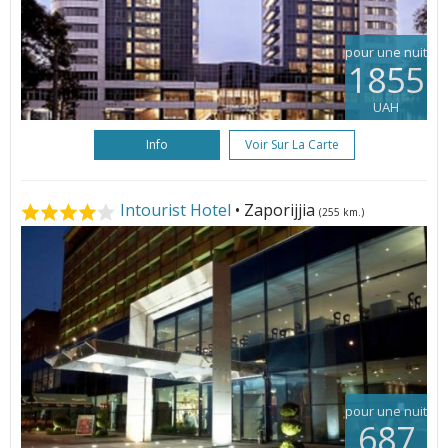
pour une nuit
1855
UAH
Info
Voir Sur La Carte
Intourist Hotel
• Zaporijjia
(255 km.)
pour une nuit
687