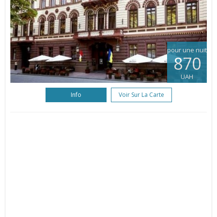
pour une nuit
870
UAH
Info
Voir Sur La Carte