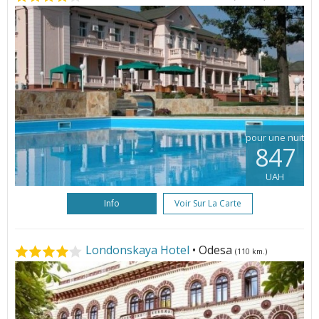
pour une nuit
847
UAH
Info
Voir Sur La Carte
Londonskaya Hotel
• Odesa
(110 km.)