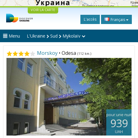
VOIR LA CARTE
L'accès
Français
Menu
L'Ukraine
Sud
Mykolaïv
Morskoy
• Odesa
(112 km.)
pour une nuit
939
UAH