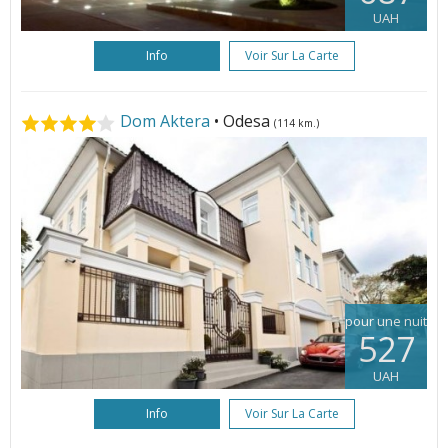
UAH
Info
Voir Sur La Carte
Dom Aktera
• Odesa
(114 km.)
pour une nuit
527
UAH
Info
Voir Sur La Carte