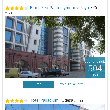
Black Sea Panteleymonovskaya
• Odesa
(112 km.)
pour une nuit
504
UAH
Info
Voir Sur La Carte
Hotel Palladium
• Odesa
(111 km.)