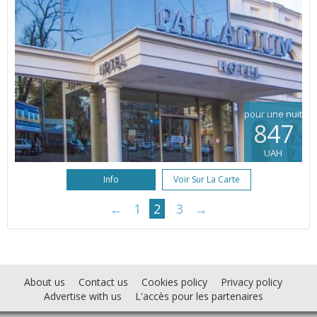
pour une nuit
847
UAH
Info
Voir Sur La Carte
←
1
2
3
→
About us
Contact us
Cookies policy
Privacy policy
Advertise with us
L'accès pour les partenaires