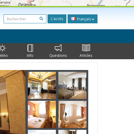
L'accès
Français
étéo
Info
Questions
Articles