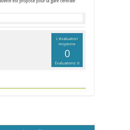
navette est proposé pour la gare centrale
L'évaluation
moyenne
0
Évaluations: 0