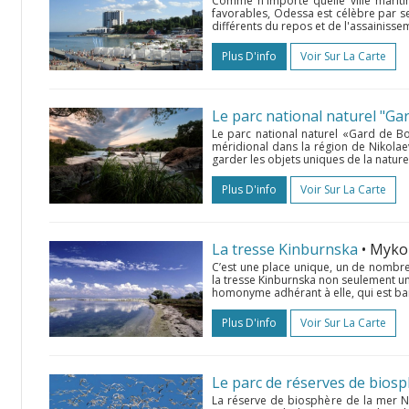
Comme n'importe quelle ville mariti
favorables, Odessa est célèbre par se
différents du repos et de l'assainiss
Plus D'info
Voir Sur La Carte
Le parc national naturel "Ga
Le parc national naturel «Gard de B
méridional dans la région de Nikolaev.
garder les objets uniques de la nature 
Plus D'info
Voir Sur La Carte
La tresse Kinburnska
• Myko
С’est une place unique, un de nombre
la tresse Kinburnska non seulement un
homonyme adhérant à elle, qui est bai
Plus D'info
Voir Sur La Carte
Le parc de réserves de biosp
La réserve de biosphère de la mer No