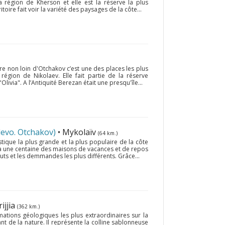
 région de Kherson et elle est la réserve la plus
toire fait voir la variété des paysages de la côte...
re non loin d'Otchakov c’est une des places les plus
région de Nikolaev. Elle fait partie de la réserve
livia". A l’Antiquité Berezan était une presqu'île...
levo. Otchakov)
• Mykolaïv
(64 km.)
tique la plus grande et la plus populaire de la côte
y a une centaine des maisons de vacances et de repos
ôuts et les demmandes les plus différents. Grâce...
ijjia
(362 km.)
ations géologiques les plus extraordinaires sur la
t de la nature. Il représente la colline sablonneuse