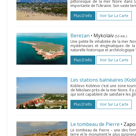
pittoresque de la mer Noire dans la
importante de l’Ukraine. Son vaste terri
Plus D'info
Voir Sur La Carte
Berezan
• Mykolaïv
(53 km.)
Une petite île inhabitée de la mer Noi
mystérieuses et énigmatiques de la 
naturelle historique et archéologique "O
Plus D'info
Voir Sur La Carte
Les stations balnéaires (Kob
Koblevo Koblevo c’est une zone touris
de Nikolaev près de la mer Noire. Il 
qui sont capablent de satisfaire les g
Plus D'info
Voir Sur La Carte
Le tombeau de Pierre
• Zapor
Le tombeau de Pierre – une des form
terre et le monument le plus surprenan