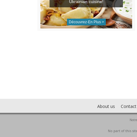
Ukrainian cuisine!
Découvrez-En Plus >
About us
Contact
Notre
No part of this s