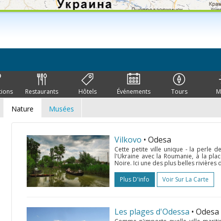
tions
Restaurants
Hôtels
Événements
Tours
M
Nature
Musées
Vilkovo
• Odesa
Cette petite ville unique - la perle 
l'Ukraine avec la Roumanie, à la pl
Noire. Ici une des plus belles rivière
Plus D'info
Voir Sur La Carte
Les plages d'Odessa
• Odesa