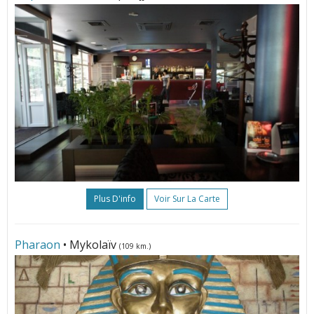
Plus D'info
Voir Sur La Carte
Pharaon
• Mykolaïv
(109 km.)