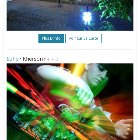
Plus D'info
Voir Sur La Carte
Soho
• Kherson
(144 km.)