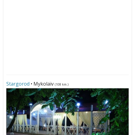
Stargorod
• Mykolaïv
(108 km.)