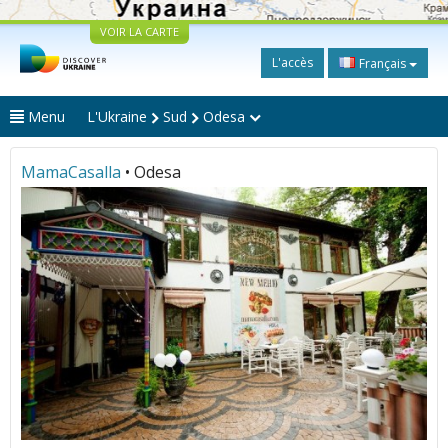
VOIR LA CARTE
L'accès
Français
Menu
L'Ukraine
Sud
Odesa
MamaCasalla
• Odesa