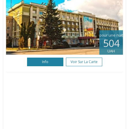
pour une nuit
504
UAH
Info
Voir Sur La Carte