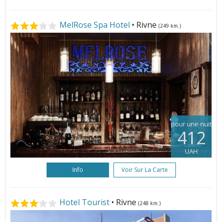
MelRose Spa Hotel
• Rivne
(249 km.)
pour une nuit
412
UAH
Info
Voir Sur La Carte
Hotel Tourist
• Rivne
(248 km.)