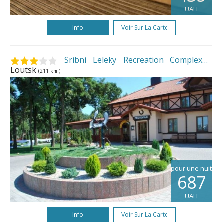
UAH
Info
Voir Sur La Carte
Sribni Leleky Recreation Complex
•
Loutsk
(211 km.)
pour une nuit
687
UAH
Info
Voir Sur La Carte