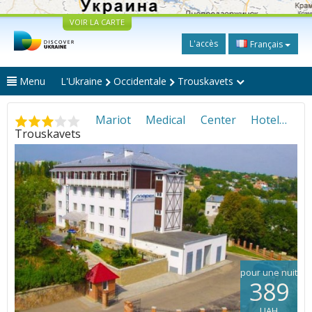
VOIR LA CARTE
L'accès
Français
Menu
L'Ukraine
Occidentale
Trouskavets
Mariot Medical Center Hotel
•
Trouskavets
pour une nuit
389
UAH