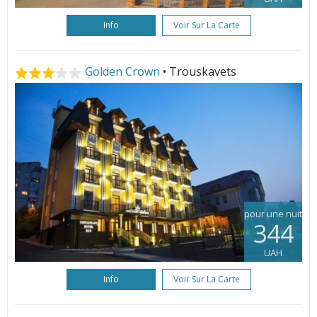
Info
Voir Sur La Carte
Golden Crown
• Trouskavets
pour une nuit
344
UAH
Info
Voir Sur La Carte