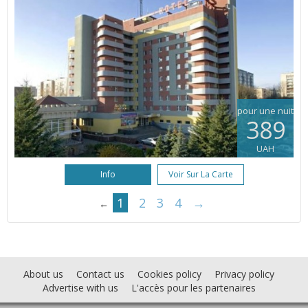
pour une nuit
389
UAH
Info
Voir Sur La Carte
1
2
3
4
→
←
About us
Contact us
Cookies policy
Privacy policy
Advertise with us
L'accès pour les partenaires