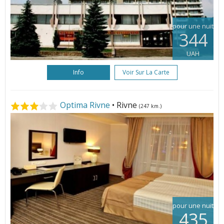
pour une nuit
344
UAH
Info
Voir Sur La Carte
Optima Rivne
• Rivne
(247 km.)
pour une nuit
435