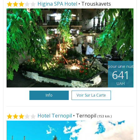
Higina SPA Hotel
• Trouskavets
pour une nuit
641
UAH
Info
Voir Sur La Carte
Hotel Ternopil
• Ternopil
(153 km.)