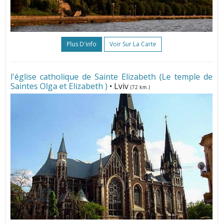
Plus D'info
Voir Sur La Carte
l'église catholique de Sainte Elizabeth (Le temple de
Saintes Olga et Elizabeth )
• Lviv
(72 km.)