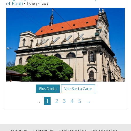
et Paul)
• Lviv
(73 km.)
Plus D'info
Voir Sur La Carte
1
2
3
4
5
→
←