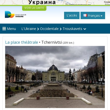
VOIR LA CARTE
L'accès
Français
Menu
L'Ukraine
Occidentale
Trouskavets
La place théâtrale
• Tchernivtsi
(209 km.)