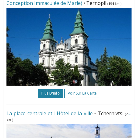
Conception Immaculée de Marie)
• Ternopil
(154 km.)
Plus D'info
Voir Sur La Carte
La place centrale et l'Hôtel de la ville
• Tchernivtsi
(209
km.)