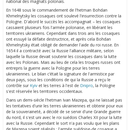
national des magnats polonais.
En 1648 sous le commandement de l'hetman Bohdan
Khmelnytsky les cosaques ont soulevé l'insurrection contre la
Pologne. D'abord le succès les accompagnait – les cosaques
cassaient plusieurs fois l'armée polonaise, en libérant les
territoires ukrainiens. Cependant dans trois ans les cosaques
ont essuyé la défaite destructrice, et après cela Bohdan
Khmelnytsky était obligé de demander l'aide du roi russe. En
1654 il a contracté avec la Russie l'alliance militaire, selon
laquelle la Russie devait soutenir les cosaques dans la lutte
avec les Polonais. Mais au lieu de cela les troupes russes ont
entrepris la guerre avec la Pologne pour les terres
ukrainiennes. Le bilan c’était la signature de l'armistice par
deux pays, sous les conditions de qui la Russie a reçu le
contrôle sur
Kyiv
et les terres à l'est de
Dnipro
, la Pologne
s'est réservée les territoires occidentaux.
Dans un demi-siècle l'hetman Ivan Mazepa, qui ne laissait pas
les tentatives d'unir les terres ukrainiennes et obtenir pour eux
de la souveraineté, a décidé de se servir d'une Grande guerre
du nord, il s'est uni avec le roi suédois Charles XII pour la lutte
avec la Russie. Cependant le sort n'a pas voulu que les plans
de Mazepa soient réalisés : l'armée suédoise-de cosaque a