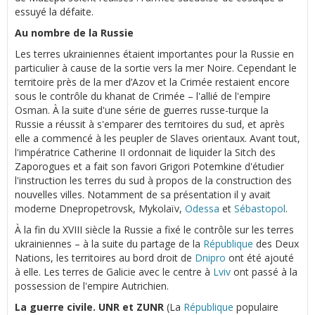
essuyé la défaite.
Au nombre de la Russie
Les terres ukrainiennes étaient importantes pour la Russie en
particulier à cause de la sortie vers la mer Noire. Cependant le
territoire près de la mer d’Azov et la Crimée restaient encore
sous le contrôle du khanat de Crimée – l'allié de l'empire
Osman. À la suite d'une série de guerres russe-turque la
Russie a réussit à s'emparer des territoires du sud, et après
elle a commencé à les peupler de Slaves orientaux. Avant tout,
l'impératrice Catherine II ordonnait de liquider la Sitch des
Zaporogues et a fait son favori Grigori Potemkine d'étudier
l'instruction les terres du sud à propos de la construction des
nouvelles villes. Notamment de sa présentation il y avait
moderne Dnepropetrovsk, Mykolaïv,
Odessa
et
Sébastopol
.
À la fin du XVIII siècle la Russie a fixé le contrôle sur les terres
ukrainiennes – à la suite du partage de la
République
des Deux
Nations, les territoires au bord droit de
Dnipro
ont été ajouté
à elle. Les terres de Galicie avec le centre à
Lviv
ont passé à la
possession de l'empire Autrichien.
La guerre civile. UNR et ZUNR
(La
République
populaire