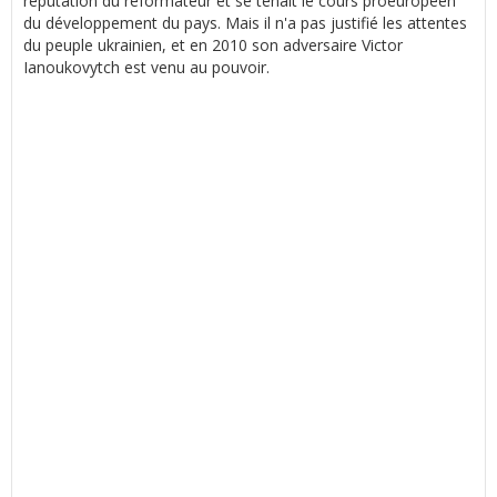
réputation du réformateur et se tenait le cours proeuropéen
du développement du pays. Mais il n'a pas justifié les attentes
du peuple ukrainien, et en 2010 son adversaire Victor
Ianoukovytch est venu au pouvoir.