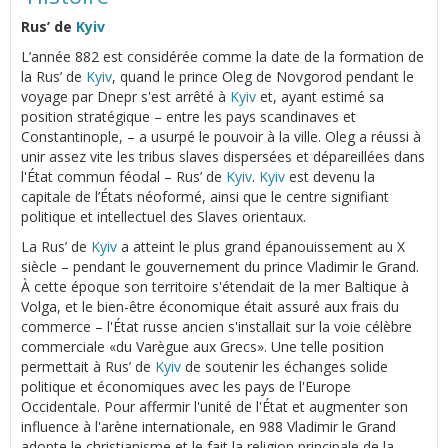
Rus’ de
Kyiv
L’année 882 est considérée comme la date de la formation de
la Rus’ de
Kyiv
, quand le prince Oleg de Novgorod pendant le
voyage par Dnepr s'est arrêté à
Kyiv
et, ayant estimé sa
position stratégique – entre les pays scandinaves et
Constantinople, – a usurpé le pouvoir à la ville. Oleg a réussi à
unir assez vite les tribus slaves dispersées et dépareillées dans
l'État commun féodal – Rus’ de
Kyiv
.
Kyiv
est devenu la
capitale de l’États néoformé, ainsi que le centre signifiant
politique et intellectuel des Slaves orientaux.
La Rus’ de
Kyiv
a atteint le plus grand épanouissement au Х
siècle – pendant le gouvernement du prince Vladimir le Grand.
À cette époque son territoire s'étendait de la mer Baltique à
Volga, et le bien-être économique était assuré aux frais du
commerce – l'État russe ancien s'installait sur la voie célèbre
commerciale «du Varègue aux Grecs». Une telle position
permettait à Rus’ de
Kyiv
de soutenir les échanges solide
politique et économiques avec les pays de l'Europe
Occidentale. Pour affermir l'unité de l'État et augmenter son
influence à l'arène internationale, en 988 Vladimir le Grand
adopte le christianisme et le fait la religion principale de la