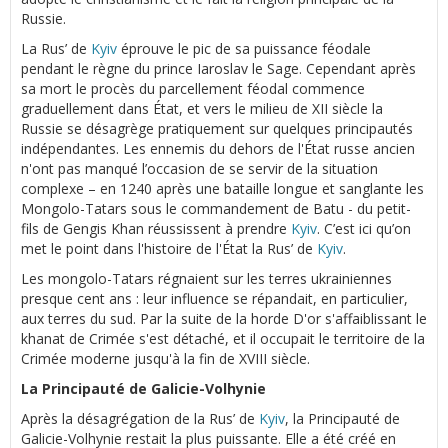
Russie.
La Rus’ de
Kyiv
éprouve le pic de sa puissance féodale
pendant le règne du prince Iaroslav le Sage. Cependant après
sa mort le procès du parcellement féodal commence
graduellement dans État, et vers le milieu de XII siècle la
Russie se désagrège pratiquement sur quelques principautés
indépendantes. Les ennemis du dehors de l'État russe ancien
n'ont pas manqué l’occasion de se servir de la situation
complexe – en 1240 après une bataille longue et sanglante les
Mongolo-Tatars sous le commandement de Batu - du petit-
fils de Gengis Khan réussissent à prendre
Kyiv
. C’est ici qu’on
met le point dans l'histoire de l'État la Rus’ de
Kyiv
.
Les mongolo-Tatars régnaient sur les terres ukrainiennes
presque cent ans : leur influence se répandait, en particulier,
aux terres du sud. Par la suite de la horde D'or s'affaiblissant le
khanat de Crimée s'est détaché, et il occupait le territoire de la
Crimée moderne jusqu'à la fin de XVIII siècle.
La Principauté de Galicie-Volhynie
Après la désagrégation de la Rus’ de
Kyiv
, la Principauté de
Galicie-Volhynie restait la plus puissante. Elle a été créé en