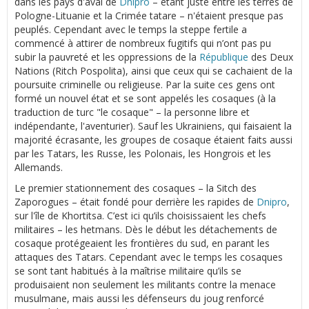
dans les pays d'aval de
Dnipro
– étant juste entre les terres de
Pologne-Lituanie et la Crimée tatare – n'étaient presque pas
peuplés. Cependant avec le temps la steppe fertile a
commencé à attirer de nombreux fugitifs qui n’ont pas pu
subir la pauvreté et les oppressions de la
République
des Deux
Nations (Ritch Pospolita), ainsi que ceux qui se cachaient de la
poursuite criminelle ou religieuse. Par la suite ces gens ont
formé un nouvel état et se sont appelés les cosaques (à la
traduction de turc "le cosaque" – la personne libre et
indépendante, l'aventurier). Sauf les Ukrainiens, qui faisaient la
majorité écrasante, les groupes de cosaque étaient faits aussi
par les Tatars, les Russe, les Polonais, les Hongrois et les
Allemands.
Le premier stationnement des cosaques – la Sitch des
Zaporogues – était fondé pour derrière les rapides de
Dnipro
,
sur l'île de Khortitsa. C’est ici qu’ils choisissaient les chefs
militaires – les hetmans. Dès le début les détachements de
cosaque protégeaient les frontières du sud, en parant les
attaques des Tatars. Cependant avec le temps les cosaques
se sont tant habitués à la maîtrise militaire qu’ils se
produisaient non seulement les militants contre la menace
musulmane, mais aussi les défenseurs du joug renforcé