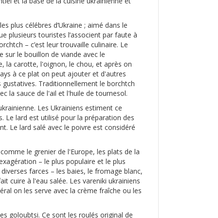
tiel et la base de la cuisine ukrainienne et
 les plus célébres d’Ukraine ; aimé dans le
 plusieurs touristes l’associent par faute à
rchtch – c’est leur trouvaille culinaire. Le
 sur le bouillon de viande avec le
la carotte, l'oignon, le chou, et après on
ays à ce plat on peut ajouter et d'autres
 gustatives. Traditionnellement le borchtch
la sauce de l'ail et l'huile de tournesol.
 ukrainienne. Les Ukrainiens estiment ce
. Le lard est utilisé pour la préparation des
nt. Le lard salé avec le poivre est considéré
comme le grenier de l'Europe, les plats de la
xagération – le plus populaire et le plus
 diverses farces – les baies, le fromage blanc,
it cuire à l'eau salée. Les vareniki ukrainiens
néral on les serve avec la crème fraîche ou les
les goloubtsi. Ce sont les roulés original de