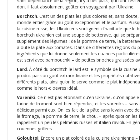
Sans dépendance de la région, il y a des plats, qui font l'essen
dont il faut absolument goûter en voyageant par l’Ukraine.
Borchtch
. C’est un des plats les plus colorés et, sans doute,
monde entier grâce au goût exceptionnel et le parfum. Puisque
la cuisine russe, les Ukrainiens soulignent d'habitude que le bo
borchtch ukrainien est une soupe de betterave, qui se prépare
supplément des légumes : de la pomme de terre, la betterave, 
ajoute la pâte aux tomates. Dans de différentes régions du p
ingrédients que lui donne seulement les nuances particulières
est servi avec pampouchki – de petites brioches graissées avec 
Lard
. À côté du borchtch le lard est le symbole de la cuisine
produit par son goût extraordinaire et les propriétés nutritives
différents plats, ainsi qu’on le serve comme le plat indépenda
comme le hors-d'oevres idéal.
Vareniki
. Ce n'est pas étonnant qu'en Ukraine, qu'on appele 
farine de froment sont bien répendus, et les vareniks – sans e
délicieux parmi eux. On les fait de la pâte sans levain avec de
le fromage, la pomme de terre, le chou, – après quoi on les fa
rappellent un peu les pelménis russes et italien ravioli. En gé
couennes grillées.
Goloubtsi
. Encore un plat coloré de la cuisine ukrainienne – 