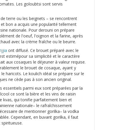
tomates. Les goloubtsi sont servis
de terre ou les beignets – se rencontrent
e et bon a acquis une popularité tellement
isine nationale. Pour derouni on prépare
ément de l'oeuf, l'oignon et la farine, après
 chaud avec la crème fraîche ou le beurre.
jjia
ont diffusé. Ce brouet préparé avec le
est estimépour sa simplicité et le caractère
it aux cosaques le déjeuner à valeur requise.
érablement le brouet de cosaque, ayant y
le haricots. Le koulich idéal se prépare sur le
ques ne cède pas à son ancien original.
es essentiels parmi eux sont préparées par la
ool ce sont la bière et les vins de raisin
e kvas, qui tonifie parfaitement bien et
rainienne nationale– le rafraîchissement
t nécessaire de mentionner gorilka– la vodka
lée. Cependant, en buvant gorilka, il faut
 spiritueuse.