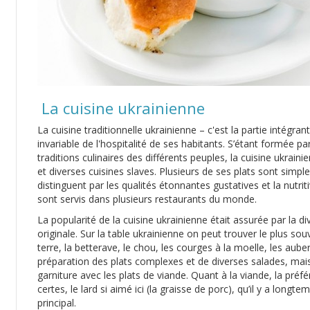
La cuisine ukrainienne
La cuisine traditionnelle ukrainienne – c'est la partie intégran
invariable de l'hospitalité de ses habitants. S’étant formée pa
traditions culinaires des différents peuples, la cuisine ukrain
et diverses cuisines slaves. Plusieurs de ses plats sont sim
distinguent par les qualités étonnantes gustatives et la nutritiv
sont servis dans plusieurs restaurants du monde.
La popularité de la cuisine ukrainienne était assurée par la 
originale. Sur la table ukrainienne on peut trouver le plus s
terre, la betterave, le chou, les courges à la moelle, les auber
préparation des plats complexes et de diverses salades, mai
garniture avec les plats de viande. Quant à la viande, la préf
certes, le lard si aimé ici (la graisse de porc), qu’il y a longt
principal.