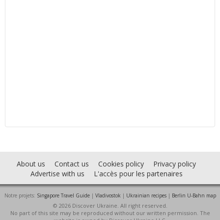
About us
Contact us
Cookies policy
Privacy policy
Advertise with us
L'accès pour les partenaires
Notre projets:
Singapore Travel Guide
|
Vladivostok
|
Ukrainian recipes
|
Berlin U-Bahn map
© 2026 Discover Ukraine. All right reserved.
No part of this site may be reproduced without our written permission. The