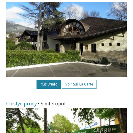
Plus D'info
Voir Sur La Carte
Chistye prudy
• Simferopol