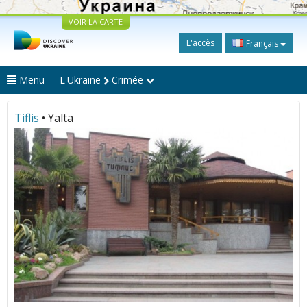
VOIR LA CARTE
L'accès
Français
Menu
L'Ukraine
Crimée
Tiflis
• Yalta