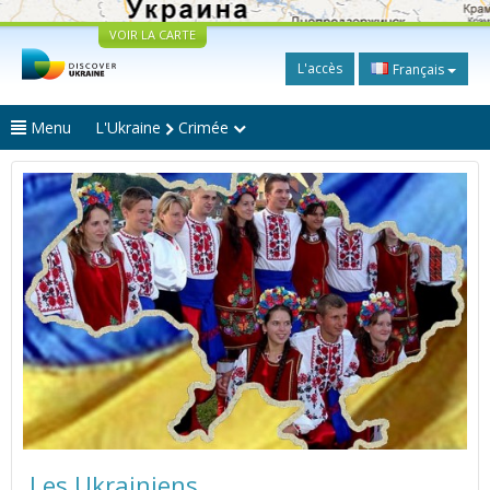
VOIR LA CARTE
L'accès
Français
Menu
L'Ukraine
Crimée
Les Ukrainiens