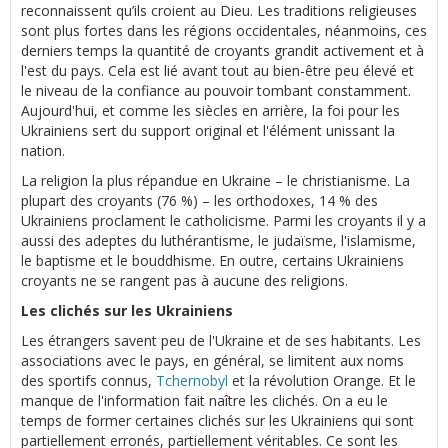
reconnaissent qu’ils croient au Dieu. Les traditions religieuses
sont plus fortes dans les régions occidentales, néanmoins, ces
derniers temps la quantité de croyants grandit activement et à
l'est du pays. Cela est lié avant tout au bien-être peu élevé et
le niveau de la confiance au pouvoir tombant constamment.
Aujourd'hui, et comme les siècles en arrière, la foi pour les
Ukrainiens sert du support original et l'élément unissant la
nation.
La religion la plus répandue en Ukraine – le christianisme. La
plupart des croyants (76 %) – les orthodoxes, 14 % des
Ukrainiens proclament le catholicisme. Parmi les croyants il y a
aussi des adeptes du luthérantisme, le judaïsme, l'islamisme,
le baptisme et le bouddhisme. En outre, certains Ukrainiens
croyants ne se rangent pas à aucune des religions.
Les clichés sur les Ukrainiens
Les étrangers savent peu de l'Ukraine et de ses habitants. Les
associations avec le pays, en général, se limitent aux noms
des sportifs connus,
Tchernobyl
et la révolution Orange. Et le
manque de l'information fait naître les clichés. On a eu le
temps de former certaines clichés sur les Ukrainiens qui sont
partiellement erronés, partiellement véritables. Ce sont les