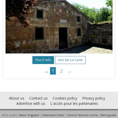
Plus D'info
Voir Sur La Carte
1
2
→
←
About us
Contact us
Cookies policy
Privacy policy
Advertise with us
L'accès pour les partenaires
Notre projets:
About Singapore
|
Vladivostok hotels
|
Ukraine National cuisine
|
Metro guides