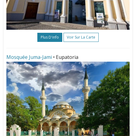
Plus D'info
Voir Sur La Carte
Mosquée Juma-Jami
• Eupatoria