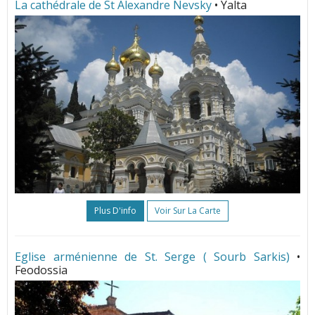
La cathédrale de St Alexandre Nevsky
• Yalta
Plus D'info
Voir Sur La Carte
Eglise arménienne de St. Serge ( Sourb Sarkis)
•
Feodossia