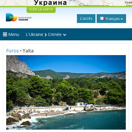
VOIR LA CARTE
L'accès
Français
Menu
L'Ukraine
Crimée
Foros
• Yalta