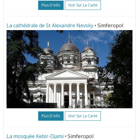
Plus D'info
Voir Sur La Carte
La cathédrale de St Alexandre Nevsky
• Simferopol
Plus D'info
Voir Sur La Carte
La mosquée Kebir-Djami
• Simferopol