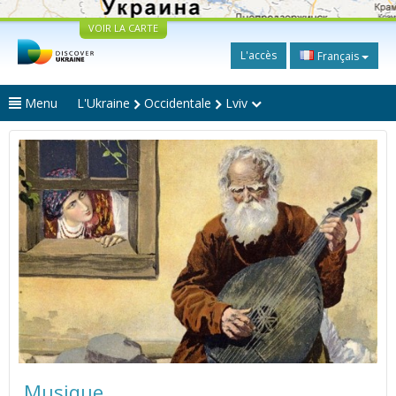
VOIR LA CARTE
L'accès
Français
Menu
L'Ukraine
Occidentale
Lviv
Musique