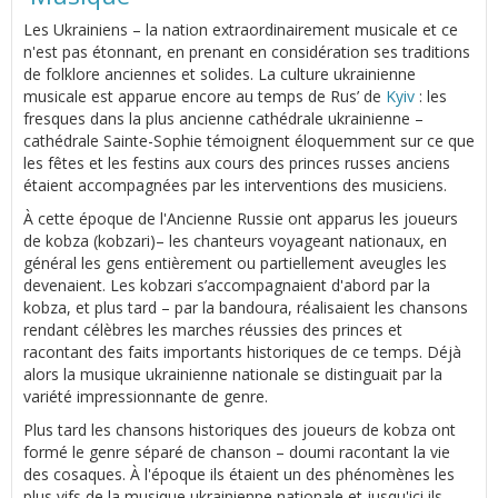
Les Ukrainiens – la nation extraordinairement musicale et ce
n'est pas étonnant, en prenant en considération ses traditions
de folklore anciennes et solides. La culture ukrainienne
musicale est apparue encore au temps de Rus’ de
Kyiv
: les
fresques dans la plus ancienne cathédrale ukrainienne –
cathédrale Sainte-Sophie témoignent éloquemment sur ce que
les fêtes et les festins aux cours des princes russes anciens
étaient accompagnées par les interventions des musiciens.
À cette époque de l'Ancienne Russie ont apparus les joueurs
de kobza (kobzari)– les chanteurs voyageant nationaux, en
général les gens entièrement ou partiellement aveugles les
devenaient. Les kobzari s’accompagnaient d'abord par la
kobza, et plus tard – par la bandoura, réalisaient les chansons
rendant célèbres les marches réussies des princes et
racontant des faits importants historiques de ce temps. Déjà
alors la musique ukrainienne nationale se distinguait par la
variété impressionnante de genre.
Plus tard les chansons historiques des joueurs de kobza ont
formé le genre séparé de chanson – doumi racontant la vie
des cosaques. À l'époque ils étaient un des phénomènes les
plus vifs de la musique ukrainienne nationale et jusqu'ici ils