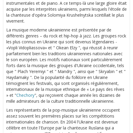
instrumentales et de piano. A ce temps-là une large gloire était
acquise par les interprètes ukrainiens, parmi lesquels l'étoile de
la chanteuse d'opéra Solomiya Krushelnytska scintillait le plus
vivement.
La musique moderne ukrainienne est présentée par de
différents genres – du rock et hip-hop à jazz. Les groupes rock
les plus connus en Ukraine qui sont devenus légendaires -
«Vopli Vidopliassova» et " Okean Elzy ", qui réussit à reunir
parfaitement bien les traditions ukrainiennes nationales avec
le son européen. Les motifs nationaux sont particulièrement
forts dans la musique des groupes d'Ukraine occidentale, tels
que " Plach Yeremiyi " et " Mandry ", ainsi que " Skryabin " et "
Haydamaky ". De la popularité du folklore en Ukraine
témoignent les festivals, qui sont organisés régulièrement,
internationaux de la musique ethnique de « Le pays des rêves
» et "
Chechory
", qui reçoivent chaque année les dizaines de
mille admirateurs de la culture traditionnelle ukrainienne.
Les représentants de la pop-musique ukrainienne occupent
assez souvent les premières places sur les compétitions
internationales de chanson. En 2004 l'Ukraine est devenue
célébre en toute l'Europe par la chanteuse Ruslana qui a