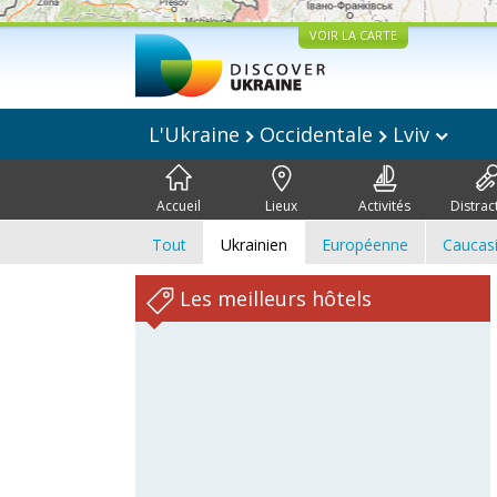
VOIR LA CARTE
L'Ukraine
Occidentale
Lviv
Accueil
Lieux
Activités
Distrac
Tout
Ukrainien
Européenne
Caucas
Les meilleurs hôtels