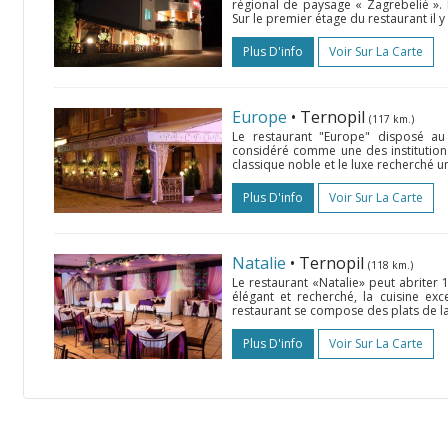
régional de paysage « Zagrebelié ». I
Sur le premier étage du restaurant il y 
Plus D'info
Voir Sur La Carte
Europe
• Ternopil
(117 km.)
Le restaurant "Europe" disposé au 
considéré comme une des institutions 
classique noble et le luxe recherché u
Plus D'info
Voir Sur La Carte
Natalie
• Ternopil
(118 km.)
Le restaurant «Natalie» peut abriter 1
élégant et recherché, la cuisine exc
restaurant se compose des plats de la 
Plus D'info
Voir Sur La Carte