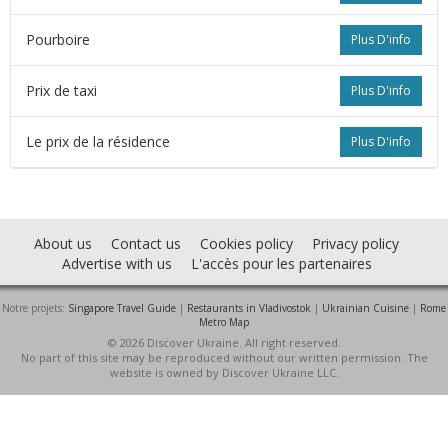
Pourboire
Plus D'info
Prix de taxi
Plus D'info
Le prix de la résidence
Plus D'info
About us
Contact us
Cookies policy
Privacy policy
Advertise with us
L'accès pour les partenaires
s
Notre projets:
Singapore Travel Guide
|
Restaurants in Vladivostok
|
Ukrainian Cuisine
|
Rome
Metro Map
© 2026 Discover Ukraine. All right reserved.
No part of this site may be reproduced without our written permission. The
website is owned by Discover Ukraine LLC.