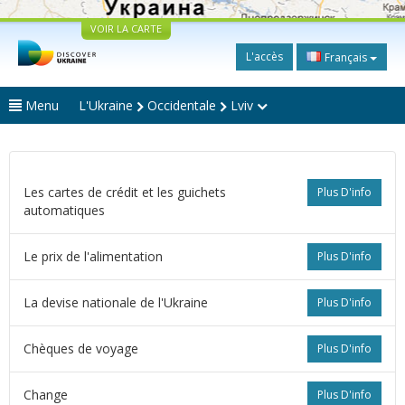
VOIR LA CARTE
L'accès
Français
Menu
L'Ukraine
Occidentale
Lviv
Les cartes de crédit et les guichets
Plus D'info
automatiques
Le prix de l'alimentation
Plus D'info
La devise nationale de l'Ukraine
Plus D'info
Сhèques de voyage
Plus D'info
Change
Plus D'info