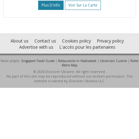
Plus D'info
Voir Sur La Carte
About us
Contact us
Cookies policy
Privacy policy
Advertise with us
L'accès pour les partenaires
Notre projets:
Singapore Travel Guide
|
Restaurants in Vladivostok
|
Ukrainian Cuisine
|
Rome
Metro Map
© 2026 Discover Ukraine. All right reserved.
No part of this site may be reproduced without our written permission. The
website is owned by Discover Ukraine LLC.