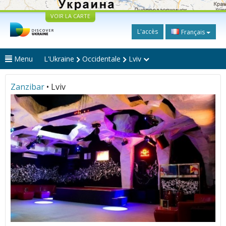
VOIR LA CARTE
L'accès
Français
Menu
L'Ukraine
Occidentale
Lviv
Zanzibar
• Lviv