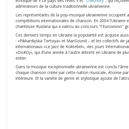
ethnique de « Le pays des rêves » et "
Chechory
", qui reçoiv
admirateurs de la culture traditionnelle ukrainienne.
Les représentants de la pop-musique ukrainienne occupent a
compétitions internationales de chanson. En 2004 l'Ukraine e
chanteuse Ruslana qui a vaincu au concours "l'Eurovision" 
Ces derniers temps en Ukraine la popularité est acquise auss
: «Pikkardiyska Tertsiya» et ManSound – et les collectifs de ja
internationaux «Le Jazz de Koktebel», «les jours Internation
«Do#Dj», qui d'une année à l'autre attirent en Ukraine de p
entier.
Dans la musique exceptionnelle ukrainienne est conclu l'âme
chaque chanson créée par cette nation musicale, étonne par s
intérieure. Et la variété de genre et stylistique ajoute de l'attr