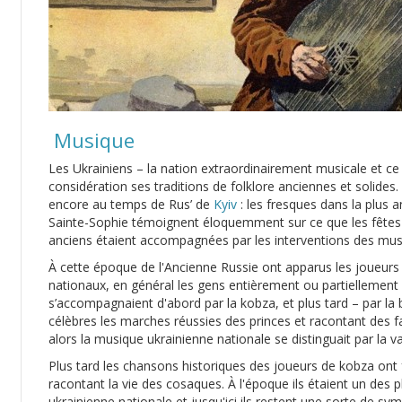
Musique
Les Ukrainiens – la nation extraordinairement musicale et ce
considération ses traditions de folklore anciennes et solides
encore au temps de Rus’ de
Kyiv
: les fresques dans la plus 
Sainte-Sophie témoignent éloquemment sur ce que les fêtes e
anciens étaient accompagnées par les interventions des musi
À cette époque de l'Ancienne Russie ont apparus les joueurs
nationaux, en général les gens entièrement ou partiellement 
s’accompagnaient d'abord par la kobza, et plus tard – par la
célèbres les marches réussies des princes et racontant des f
alors la musique ukrainienne nationale se distinguait par la 
Plus tard les chansons historiques des joueurs de kobza on
racontant la vie des cosaques. À l'époque ils étaient un des
ukrainienne nationale et jusqu'ici ils restent une sorte de symb