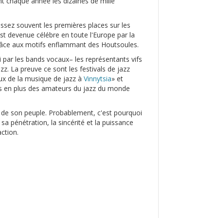
ent chaque année les dizaines de mille
ssez souvent les premières places sur les
st devenue célébre en toute l'Europe par la
grâce aux motifs enflammant des Houtsoules.
i par les bands vocaux– les représentants vifs
zz. La preuve ce sont les festivals de jazz
aux de la musique de jazz à
Vinnytsia
» et
lus en plus des amateurs du jazz du monde
 de son peuple. Probablement, c'est pourquoi
a pénétration, la sincérité et la puissance
action.