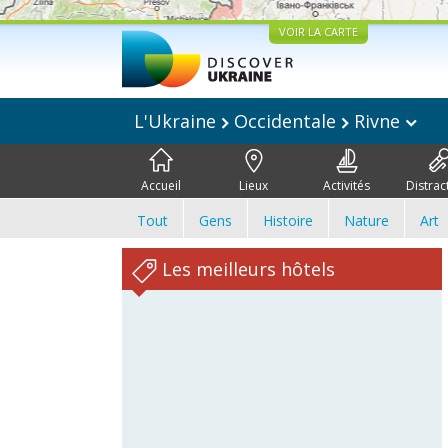
VOIR LA CARTE
L'Ukraine
Occidentale
Rivne
Accueil
Lieux
Activités
Distrac
Tout
Gens
Histoire
Nature
Art
Les meilleurs hôtels