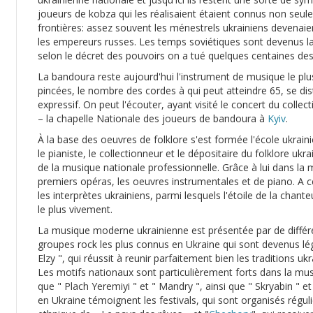
joueurs de kobza qui les réalisaient étaient connus non seu
frontières: assez souvent les ménestrels ukrainiens devenaie
les empereurs russes. Les temps soviétiques sont devenus la
selon le décret des pouvoirs on a tué quelques centaines de
La bandoura reste aujourd'hui l'instrument de musique le plus
pincées, le nombre des cordes à qui peut atteindre 65, se dis
expressif. On peut l'écouter, ayant visité le concert du col
– la chapelle Nationale des joueurs de bandoura à
Kyiv
.
À la base des oeuvres de folklore s'est formée l'école ukra
le pianiste, le collectionneur et le dépositaire du folklore u
de la musique nationale professionnelle. Grâce à lui dans la
premiers opéras, les oeuvres instrumentales et de piano. A ce
les interprètes ukrainiens, parmi lesquels l'étoile de la chant
le plus vivement.
La musique moderne ukrainienne est présentée par de différe
groupes rock les plus connus en Ukraine qui sont devenus lég
Elzy ", qui réussit à reunir parfaitement bien les traditions 
Les motifs nationaux sont particulièrement forts dans la mus
que " Plach Yeremiyi " et " Mandry ", ainsi que " Skryabin " e
en Ukraine témoignent les festivals, qui sont organisés régu