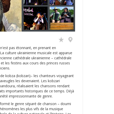
 n'est pas étonnant, en prenant en
. La culture ukrainienne musicale est apparue
ancienne cathédrale ukrainienne – cathédrale
t les festins aux cours des princes russes
ciens.
 de kobza (kobzari)– les chanteurs voyageant
aveugles les devenaient. Les kobzari
 bandoura, réalisaient les chansons rendant
aits importants historiques de ce temps. Déjà
variété impressionnante de genre.
t formé le genre séparé de chanson – doumi
 phénomènes les plus vifs de la musique
ole de la culture nationale et l'histoire. Les