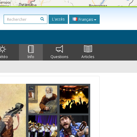
L'accès
Français
étéo
Info
Questions
Articles