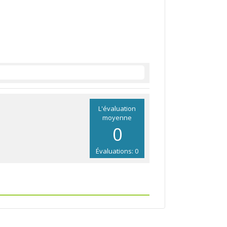
L'évaluation
moyenne
0
Évaluations: 0