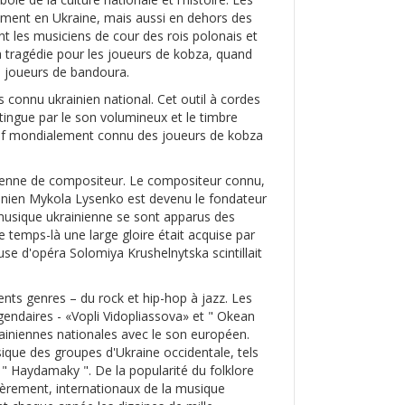
lement en Ukraine, mais aussi en dehors des
nt les musiciens de cour des rois polonais et
 tragédie pour les joueurs de kobza, quand
s joueurs de bandoura.
 connu ukrainien national. Cet outil à cordes
tingue par le son volumineux et le timbre
lectif mondialement connu des joueurs de kobza
inienne de compositeur. Le compositeur connu,
krainien Mykola Lysenko est devenu le fondateur
 musique ukrainienne se sont apparus des
 temps-là une large gloire était acquise par
euse d'opéra Solomiya Krushelnytska scintillait
nts genres – du rock et hip-hop à jazz. Les
endaires - «Vopli Vidopliassova» et " Okean
ukrainiennes nationales avec le son européen.
ique des groupes d'Ukraine occidentale, tels
t " Haydamaky ". De la popularité du folklore
lièrement, internationaux de la musique