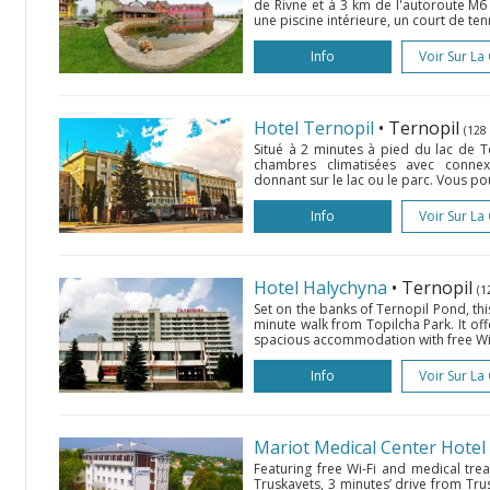
de Rivne et à 3 km de l'autoroute M6 
une piscine intérieure, un court de ten
Info
Voir Sur La
Hotel Ternopil
• Ternopil
(128
Situé à 2 minutes à pied du lac de T
chambres climatisées avec connex
donnant sur le lac ou le parc. Vous pour
Info
Voir Sur La
Hotel Halychyna
• Ternopil
(1
Set on the banks of Ternopil Pond, this
minute walk from Topilcha Park. It off
spacious accommodation with free Wi-
Info
Voir Sur La
Mariot Medical Center Hotel
Featuring free Wi-Fi and medical trea
Truskavets, 3 minutes’ drive from Trusk