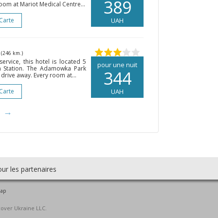
389
oom at Mariot Medical Centre...
 Carte
UAH
s
(246 km.)
ervice, this hotel is located 5
pour une nuit
in Station. The Adamowka Park
344
 drive away. Every room at...
 Carte
UAH
→
ur les partenaires
map
cover Ukraine LLC.