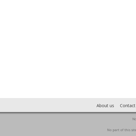
About us
Contact
No
No part of this s