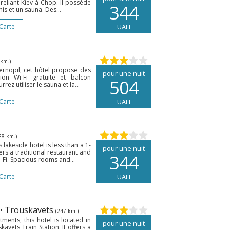
reliant Kiev à Chop. Il possède
344
nis et un sauna. Des...
 Carte
UAH
 km.)
ernopil, cet hôtel propose des
pour une nuit
ion Wi-Fi gratuite et balcon
504
rez utiliser le sauna et la...
 Carte
UAH
28 km.)
 lakeside hotel is less than a 1-
pour une nuit
ers a traditional restaurant and
344
Fi. Spacious rooms and...
 Carte
UAH
• Trouskavets
(247 km.)
tments, this hotel is located in
pour une nuit
avets Train Station. It offers a