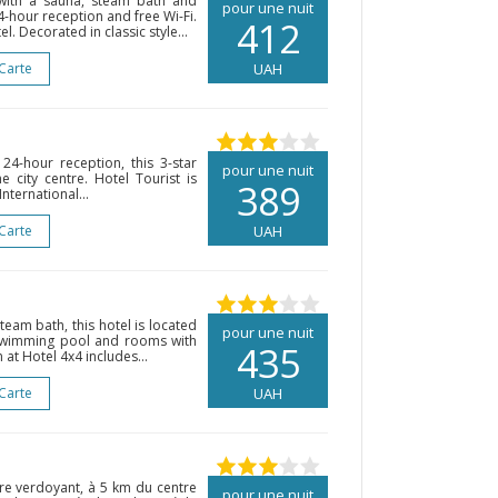
 with a sauna, steam bath and
pour une nuit
4-hour reception and free Wi-Fi.
412
el. Decorated in classic style...
 Carte
UAH
 24-hour reception, this 3-star
pour une nuit
e city centre. Hotel Tourist is
389
nternational...
 Carte
UAH
team bath, this hotel is located
pour une nuit
swimming pool and rooms with
435
 at Hotel 4x4 includes...
 Carte
UAH
dre verdoyant, à 5 km du centre
pour une nuit