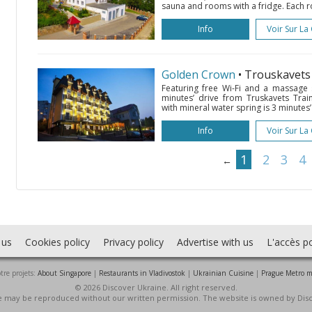
sauna and rooms with a fridge. Each r
Info
Voir Sur La
Golden Crown
• Trouskavet
Featuring free Wi-Fi and a massage s
minutes’ drive from Truskavets Tra
with mineral water spring is 3 minutes’
Info
Voir Sur La
1
2
3
4
←
 us
Cookies policy
Privacy policy
Advertise with us
L'accès po
tre projets:
About Singapore
|
Restaurants in Vladivostok
|
Ukrainian Cuisine
|
Prague Metro 
© 2026 Discover Ukraine. All right reserved.
ite may be reproduced without our written permission. The website is owned by Dis