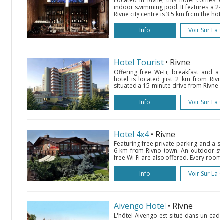
Located in Rivne, this hotel comes
indoor swimming pool. It features a 2
Rivne city centre is 3.5 km from the hot
Info
Voir Sur La
Hotel Tourist
• Rivne
Offering free Wi-Fi, breakfast and a
hotel is located just 2 km from Rivn
situated a 15-minute drive from Rivne I
Info
Voir Sur La
Hotel 4x4
• Rivne
Featuring free private parking and a s
6 km from Rivno town. An outdoor 
free Wi-Fi are also offered. Every room
Info
Voir Sur La
Aivengo Hotel
• Rivne
L'hôtel Aivengo est situé dans un ca