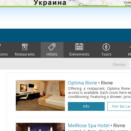
tions
Restaurants
Hôtels
Événements
Tours
M
Devise:
Optima Rivne
• Rivne
Offering a restaurant, Optima Rivne 
access is available. Each room here wi
conditioning. Featuring a shower, pri
Info
Voir Sur La
MelRose Spa Hotel
• Rivne