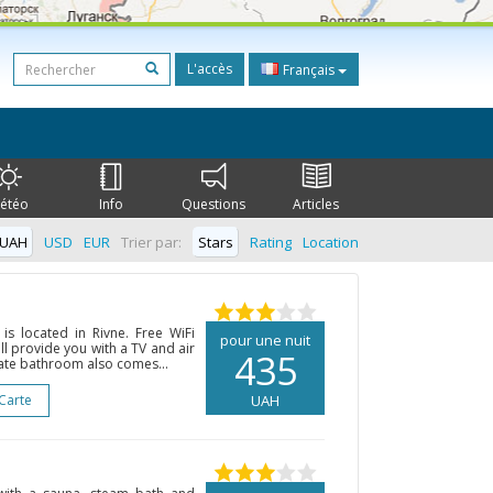
L'accès
Français
étéo
Info
Questions
Articles
UAH
USD
EUR
Trier par:
Stars
Rating
Location
is located in Rivne. Free WiFi
pour une nuit
ll provide you with a TV and air
435
vate bathroom also comes...
 Carte
UAH