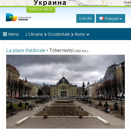
VOIR LA CARTE
L'accès
Français
Menu
L'Ukraine
Occidentale
Rivne
La place théâtrale
• Tchernivtsi
(260 km.)