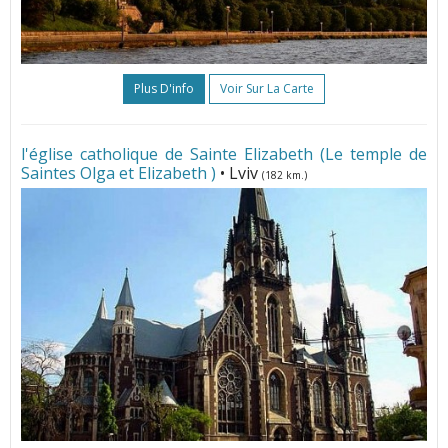
Plus D'info
Voir Sur La Carte
l'église catholique de Sainte Elizabeth (Le temple de
Saintes Olga et Elizabeth )
• Lviv
(182 km.)