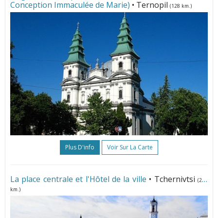
Conception Immaculée de Marie)
• Ternopil
(128 km.)
Plus D'info
Voir Sur La Carte
La place centrale et l'Hôtel de la ville
• Tchernivtsi
(260
km.)