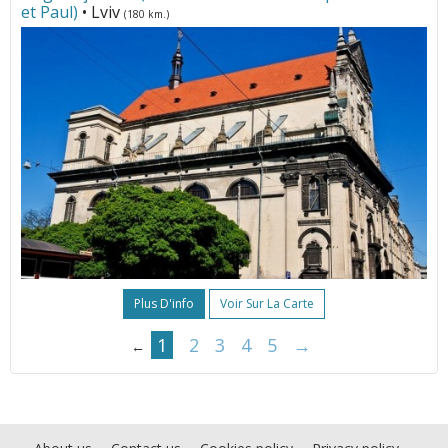
et Paul)
• Lviv
(180 km.)
Plus D'info
Voir Sur La Carte
1
2
3
4
5
→
←