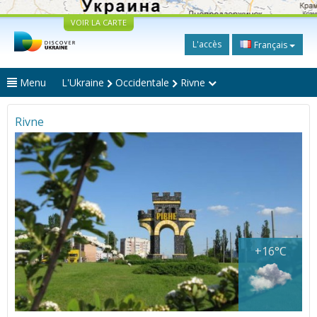
VOIR LA CARTE
L'accès
Français
Menu
L'Ukraine
Occidentale
Rivne
Rivne
+16°C