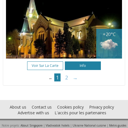
+20°C
Voir Sur La Carte
Info
1
2
→
←
About us
Contact us
Cookies policy
Privacy policy
Advertise with us
L'accès pour les partenaires
Notre projets:
About Singapore
|
Vladivostok hotels
|
Ukraine National cuisine
|
Metro guides