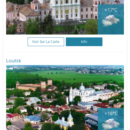
+17°C
Voir Sur La Carte
Info
Loutsk
+16°C