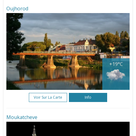
Oujhorod
+19°C
Voir Sur La Carte
Info
Moukatcheve