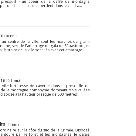
presqu'îl - au coeur de la défilé de montagne
r des falaises qui se perdent dans le ciel. La...
ol
(70 km.)
au centre de la ville, sont les marches de granit
ritime, sert de l'amarrage de gala de Sébastopol, et
histoire de la ville sont liés avec cet amarrage...
araï
(49 km.)
 ville-forteresse de caverne dans la presqu’île de
t de la montagne homonyme dominant trois vallées
 disposé à la hauteur presque de 600 mètres...
alta
(24 km.)
raordinaire sur la côte du sud de la Crimée. Disposé
, entouré par le forêt et les montagnes, le palais