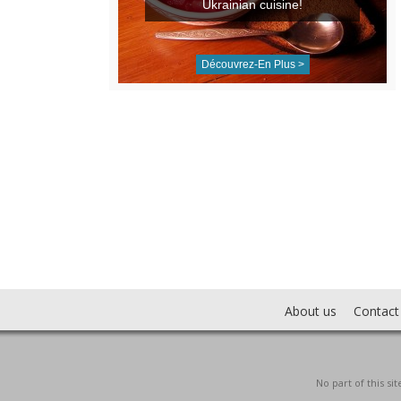
Ukrainian cuisine!
Découvrez-En Plus >
About us
Contact
No part of this s