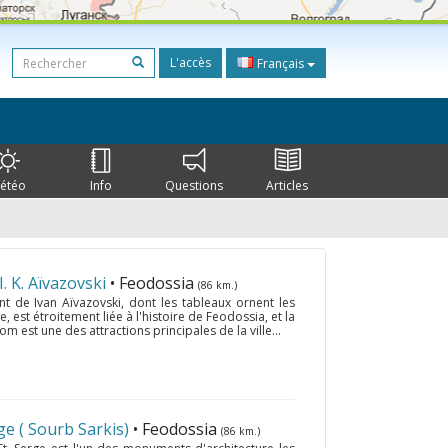
L'accès
Français
étéo
Info
Questions
Articles
. K. Aïvazovski
• Feodossia
(86 km.)
 de Ivan Aïvazovski, dont les tableaux ornent les
 est étroitement liée à l'histoire de Feodossia, et la
om est une des attractions principales de la ville...
ge ( Sourb Sarkis)
• Feodossia
(86 km.)