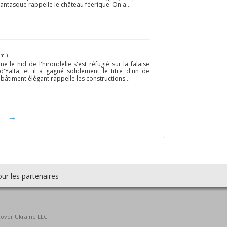
antasque rappelle le château féerique. On a...
km.)
le nid de l'hirondelle s'est réfugié sur la falaise
'Yalta, et il a gagné solidement le titre d'un de
bâtiment élégant rappelle les constructions...
→
ur les partenaires
cover Ukraine LLC.