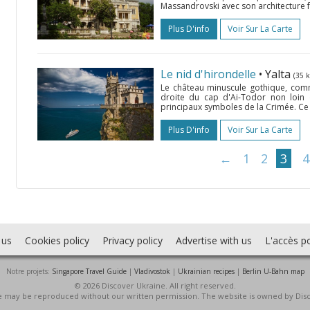
Massandrovski avec son architecture f
Plus D'info
Voir Sur La Carte
Le nid d'hirondelle
• Yalta
(35 
Le château minuscule gothique, comme 
droite du cap d'Ai-Todor non loin d
principaux symboles de la Crimée. Ce 
Plus D'info
Voir Sur La Carte
←
1
2
3
4
 us
Cookies policy
Privacy policy
Advertise with us
L'accès po
Notre projets:
Singapore Travel Guide
|
Vladivostok
|
Ukrainian recipes
|
Berlin U-Bahn map
© 2026 Discover Ukraine. All right reserved.
ite may be reproduced without our written permission. The website is owned by Dis