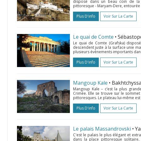
disposé dans un beau coin de la 
pittoresque - Maryam-Dere, entourée pa
Plus D'info
Voir Sur La Carte
Le quai de Comte
• Sébastop
Le quai de Comte (Grafska) disposé 
descendent juste à la surface unie ma
plusieurs événements importants dans l'
Plus D'info
Voir Sur La Carte
Mangoup Kale
• Bakhtchyss
Mangoup Kale – c’est la plus grande
Crimée. Elle se trouve sur le somme
pittoresques. Le plateau lui-même est
Plus D'info
Voir Sur La Carte
Le palais Massandrovski
• Y
C'est le palais le plus élégant et ext
dans la place pittoresque solitaire