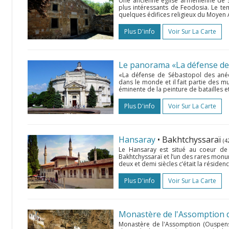
Une ancienne église arménienne de S
plus intéressants de Feodosia. Le temp
quelques édifices religieux du Moyen A
Plus D'info
Voir Sur La Carte
Le panorama «La défense d
«La défense de Sébastopol des ané
dans le monde et il fait partie des mu
éminente de la peinture de batailles 
Plus D'info
Voir Sur La Carte
Hansaray
• Bakhtchyssaraï
(4
Le Hansaray est situé au coeur de l
Bakhtchyssaraï et l’un des rares mon
deux et demi siècles c’était la résiden
Plus D'info
Voir Sur La Carte
Monastère de l'Assomption 
Monastère de l'Assomption (Ouspensky