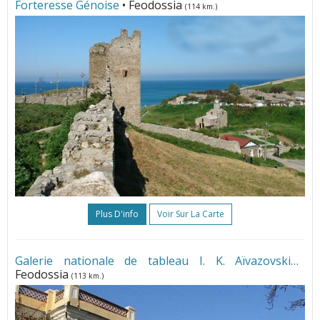
Forteresse Génoise
• Feodossia
(114 km.)
Plus D'info
Voir Sur La Carte
Galerie nationale de tableau I. K. Aïvazovski
•
Feodossia
(113 km.)