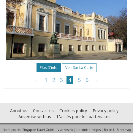
Plus D'info
Voir Sur La Carte
←
1
2
3
4
5
6
→
About us
Contact us
Cookies policy
Privacy policy
Advertise with us
L'accès pour les partenaires
Notre projets:
Singapore Travel Guide
|
Vladivostok
|
Ukrainian recipes
|
Berlin U-Bahn map