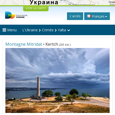
VOIR LA CARTE
L'accès
Français
Menu
L'Ukraine
Crimée
Yalta
Montagne Mitridat
• Kertch
(205 km.)