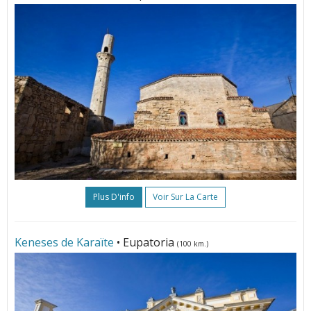
Plus D'info
Voir Sur La Carte
Keneses de Karaïte
• Eupatoria
(100 km.)