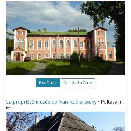
Plus D'info
Voir Sur La Carte
La propriété-musée de Ivan Kotliarevsky
• Poltava
(128
km.)