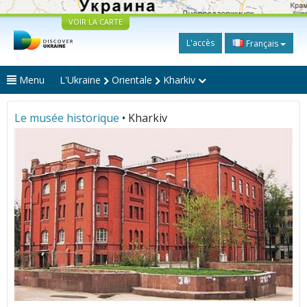
VOIR LA CARTE
L'accès
Français
Menu
L'Ukraine
Orientale
Kharkiv
Le musée historique
• Kharkiv