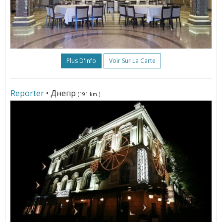
Plus D'info
Voir Sur La Carte
Reporter
• Днепр
(191 km.)