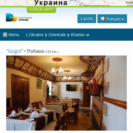
VOIR LA CARTE
L'accès
Français
Menu
L'Ukraine
Orientale
Kharkiv
"Gogol"
• Poltava
(129 km.)