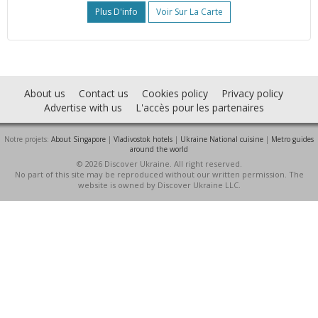
Plus D'info
Voir Sur La Carte
About us
Contact us
Cookies policy
Privacy policy
Advertise with us
L'accès pour les partenaires
Notre projets:
About Singapore
|
Vladivostok hotels
|
Ukraine National cuisine
|
Metro guides
around the world
© 2026 Discover Ukraine. All right reserved.
No part of this site may be reproduced without our written permission. The
website is owned by Discover Ukraine LLC.