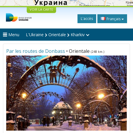
VOIR LA CARTE
L'accès
Français
Menu
L'Ukraine
Orientale
Kharkiv
Par les routes de Donbass
• Orientale
(248 km.)