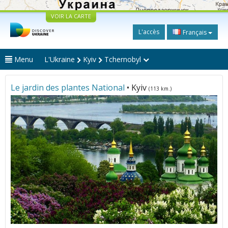
VOIR LA CARTE
L'accès
Français
Menu
L'Ukraine
Kyiv
Tchernobyl
Le jardin des plantes National
• Kyiv
(113 km.)