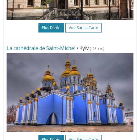
Plus D'info
Voir Sur La Carte
La cathédrale de Saint-Michel
• Kyiv
(108 km.)
Plus D'info
Voir Sur La Carte