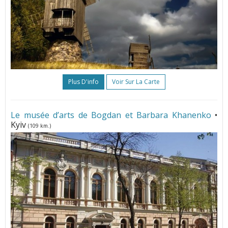
Plus D'info
Voir Sur La Carte
Le musée d’arts de Bogdan et Barbara Khanenko
•
Kyiv
(109 km.)