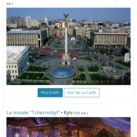
km.)
Plus D'info
Voir Sur La Carte
Le musée "Tchernobyl"
• Kyiv
(107 km.)