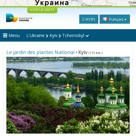
VOIR LA CARTE
L'accès
Français
Menu
L'Ukraine
Kyiv
Tchernobyl
Le jardin des plantes National
• Kyiv
(113 km.)