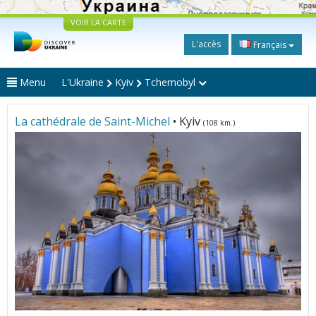
VOIR LA CARTE
L'accès
Français
Menu
L'Ukraine
Kyiv
Tchernobyl
La cathédrale de Saint-Michel
• Kyiv
(108 km.)