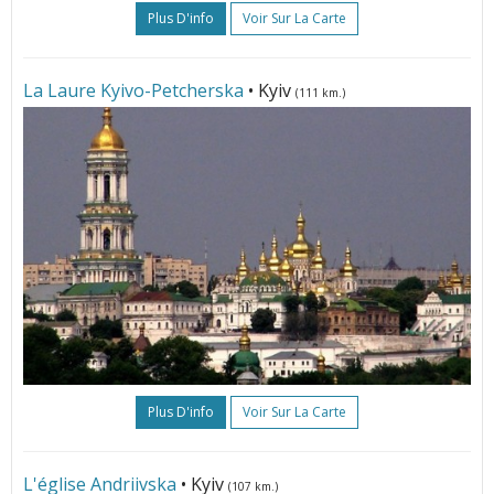
Plus D'info
Voir Sur La Carte
La Laure Kyivo-Petcherska
• Kyiv
(111 km.)
Plus D'info
Voir Sur La Carte
L'église Andriivska
• Kyiv
(107 km.)