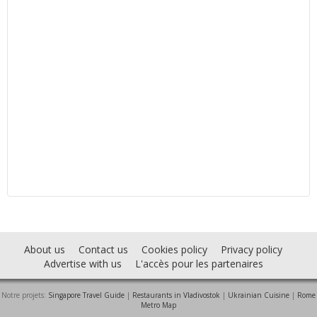
About us
Contact us
Cookies policy
Privacy policy
Advertise with us
L'accès pour les partenaires
Notre projets:
Singapore Travel Guide
|
Restaurants in Vladivostok
|
Ukrainian Cuisine
|
Rome
Metro Map