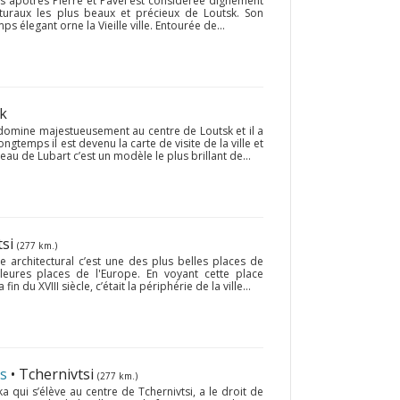
s apôtres Pierre et Pavel est considérée dignement
raux les plus beaux et précieux de Loutsk. Son
élegant orne la Vieille ville. Entourée de...
sk
domine majestueusement au centre de Loutsk et il a
ongtemps il est devenu la carte de visite de la ville et
teau de Lubart c’est un modèle le plus brillant de...
tsi
(277 km.)
 architectural c’est une des plus belles places de
lleures places de l'Europe. En voyant cette place
 fin du XVIII siècle, c’était la périphérie de la ville...
as
• Tchernivtsi
(277 km.)
 qui s’élève au centre de Tchernivtsi, a le droit de