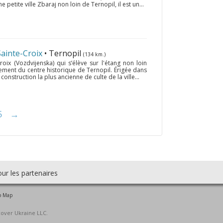
petite ville Zbaraj non loin de Ternopil, il est un...
 Sainte-Croix
• Ternopil
(134 km.)
Croix (Vozdvijenska) qui s’élève sur l'étang non loin
nement du centre historique de Ternopil. Érigée dans
 construction la plus ancienne de culte de la ville...
5
→
ur les partenaires
o Map
cover Ukraine LLC.