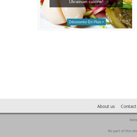
Ukrainian cuisine!
Découvrez-En Plus >
About us
Contact
Notre
No part of this s