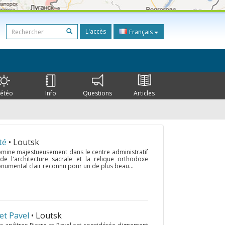
L'accès
Français
étéo
Info
Questions
Articles
té
• Loutsk
domine majestueusement dans le centre administratif
 de l'architecture sacrale et la relique orthodoxe
numental clair reconnu pour un de plus beau...
 et Pavel
• Loutsk