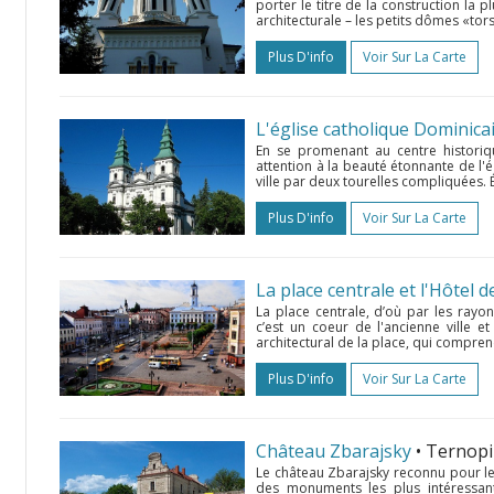
porter le titre de la construction la p
architecturale – les petits dômes «tors
Plus D'info
Voir Sur La Carte
En se promenant au centre historiqu
attention à la beauté étonnante de l'é
ville par deux tourelles compliquées. É
Plus D'info
Voir Sur La Carte
La place centrale et l'Hôtel de 
La place centrale, d’où par les rayon
c’est un coeur de l'ancienne ville 
architectural de la place, qui compre
Plus D'info
Voir Sur La Carte
Château Zbarajsky
• Ternopi
Le château Zbarajsky reconnu pour le c
des monuments les plus intéressants