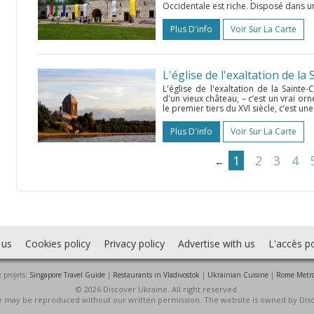
Occidentale est riche. Disposé dans une 
Plus D'info
Voir Sur La Carte
L'église de l'exaltation de la
L'église de l'exaltation de la Sainte-
d'un vieux château, – c’est un vrai or
le premier tiers du XVI siècle, c’est une
Plus D'info
Voir Sur La Carte
1
2
3
4
←
 us
Cookies policy
Privacy policy
Advertise with us
L'accès po
 projets:
Singapore Travel Guide
|
Restaurants in Vladivostok
|
Ukrainian Cuisine
|
Rome Metr
© 2026 Discover Ukraine. All right reserved.
ite may be reproduced without our written permission. The website is owned by Dis