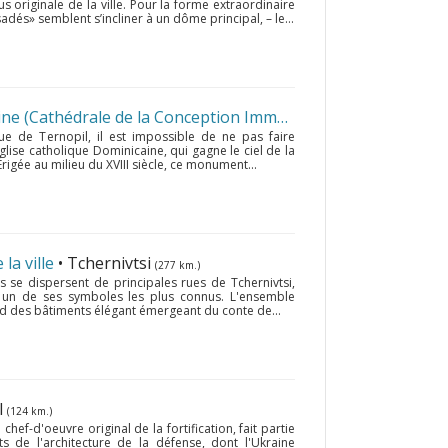
lus originale de la ville. Pour la forme extraordinaire
adés» semblent s’incliner à un dôme principal, – le...
L'église catholique Dominicaine (Cathédrale de la Conception Immaculée de Marie)
• Ter
e de Ternopil, il est impossible de ne pas faire
glise catholique Dominicaine, qui gagne le ciel de la
rigée au milieu du XVIII siècle, ce monument...
la ville
• Tchernivtsi
(277 km.)
s se dispersent de principales rues de Tchernivtsi,
et un de ses symboles les plus connus. L'ensemble
nd des bâtiments élégant émergeant du conte de...
l
(124 km.)
hef-d'oeuvre original de la fortification, fait partie
 de l'architecture de la défense, dont l'Ukraine