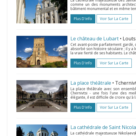
La cathédrale majestueuse des Sainte
comme un des monuments architectu
bâtiment monumental et en même temps 
Plus D'info
Voir Sur La Carte
Le château de Lubart
• Lout
Cet avant-poste parfaitement gardé, 
absorbé son histoire séculaire ; il y a l
la vraie fierté de ses habitants. Le châ
Plus D'info
Voir Sur La Carte
La place théâtrale
• Tcherniv
La place théâtrale avec son ensemble
Chernivtsi - une fois l'une des mei
élégante, il est difficile de croire qu'à la
Plus D'info
Voir Sur La Carte
La cathédrale de Saint Nicol
La cathédrale majestueuse Nikolaevska