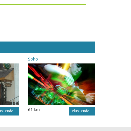
Soho
61 km.
us D'info...
Plus D'info...