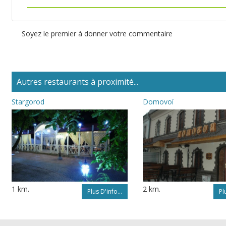
Soyez le premier à donner votre commentaire
Autres restaurants à proximité...
Stargorod
Domovoï
1 km.
2 km.
Plus D'info...
Pl