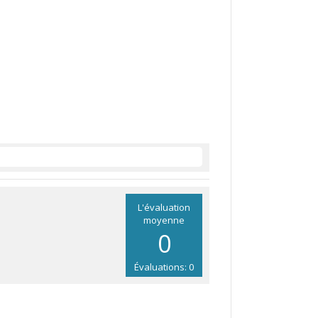
L'évaluation
moyenne
0
Évaluations: 0