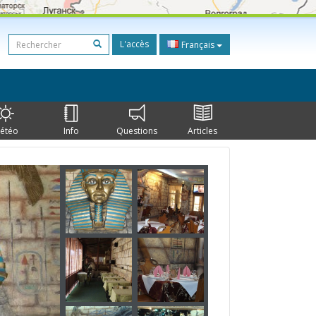
L'accès
Français
étéo
Info
Questions
Articles