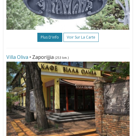
Plus D'info
Voir Sur La Carte
Villa Oliva
• Zaporijjia
(253 km.)