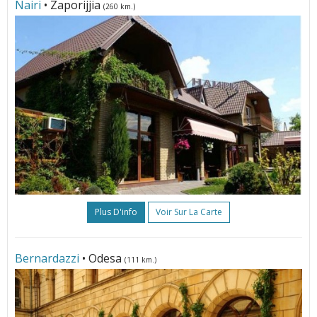
Nairi
• Zaporijjia
(260 km.)
Plus D'info
Voir Sur La Carte
Bernardazzi
• Odesa
(111 km.)