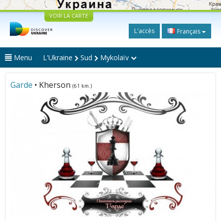
VOIR LA CARTE
L'accès
Français
Menu
L'Ukraine
Sud
Mykolaïv
Garde
• Kherson
(61 km.)