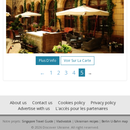
Plus D'info
Voir Sur La Carte
←
1
2
3
4
5
→
About us
Contact us
Cookies policy
Privacy policy
Advertise with us
L'accès pour les partenaires
Notre projets:
Singapore Travel Guide
|
Vladivostok
|
Ukrainian recipes
|
Berlin U-Bahn map
© 2026 Discover Ukraine. All right reserved.