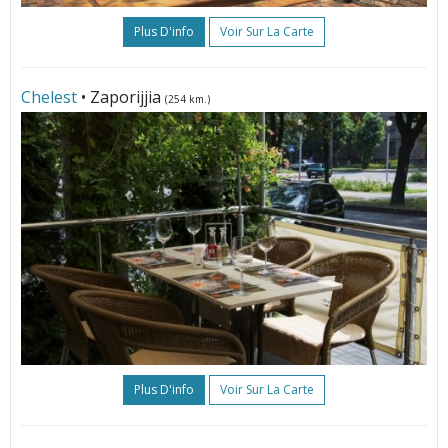
Plus D'info
Voir Sur La Carte
Chelest
• Zaporijjia
(254 km.)
Plus D'info
Voir Sur La Carte