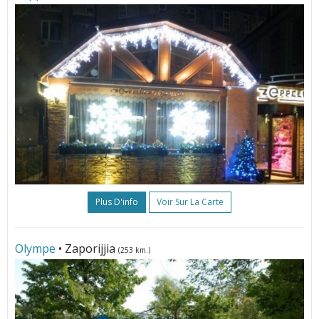
Plus D'info
Voir Sur La Carte
Olympe
• Zaporijjia
(253 km.)